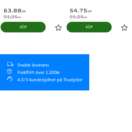
63,88
54,75
KR
KR
91,25
91,25
KR
KR
KÖP
KÖP
Snabb leverans
Fraktfritt över 1.100kr
4.5/5 kundnöjdhet på Trustpilot