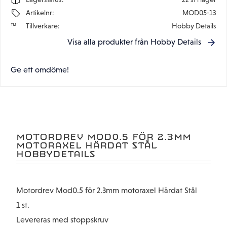
Artikelnr
MOD05-13
Tillverkare
Hobby Details
Visa alla produkter från Hobby Details
Ge ett omdöme!
MOTORDREV MOD0.5 FÖR 2.3MM
MOTORAXEL HÄRDAT STÅL
HOBBYDETAILS
Motordrev Mod0.5 för 2.3mm motoraxel Härdat Stål
1 st.
Levereras med stoppskruv