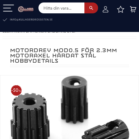
FAVOR
KUN
Meny
INFO@KULLAGERGROSSISTEN.SE
ELEKTRISKT. BATTERIER. LADDARE ETC.
MOTORDREV MOD0.5 FÖR 2.3MM
MOTORAXEL HÄRDAT STÅL
HOBBYDETAILS
50
%