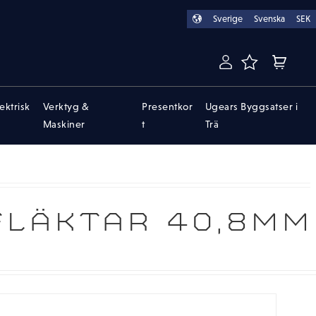
Sverige
Svenska
SEK
FAVORITER
KUNDVA
lektrisk
Verktyg &
Presentkor
Ugears Byggsatser i
Maskiner
t
Trä
LÄKTAR 40,8MM