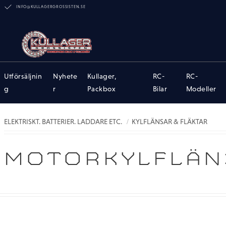
INFO@KULLAGERGROSSISTEN.SE
Utförsäljnin
Nyhete
Kullager,
RC-
RC-
g
r
Packbox
Bilar
Modeller
ELEKTRISKT. BATTERIER. LADDARE ETC.
KYLFLÄNSAR & FLÄKTAR
MOTORKYLFLÄN