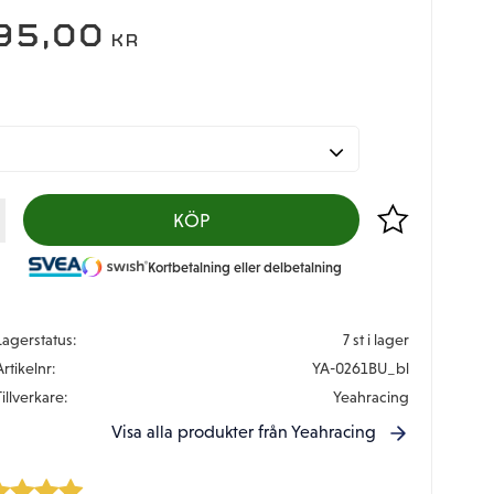
95,00
KR
Lägg till i favor
KÖP
Kortbetalning eller delbetalning
Lagerstatus
7 st i lager
Artikelnr
YA-0261BU_bl
Tillverkare
Yeahracing
Visa alla produkter från Yeahracing