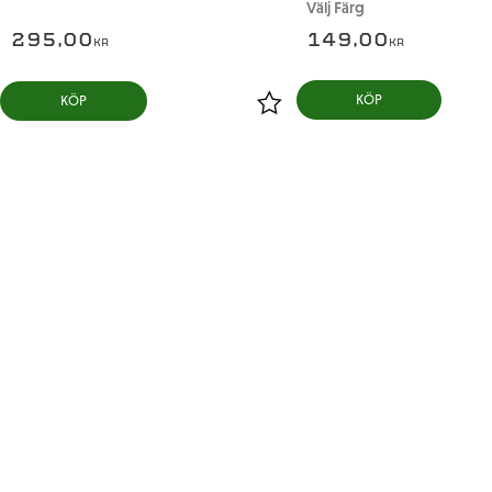
Välj Färg
295,00
149,00
KR
KR
KÖP