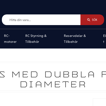
SÖK
RC-
RC Styrning &
Reservdelar &
E
motorer
Tillbehör
Tillbehör
t
S MED DUBBLA F
DIAMETER