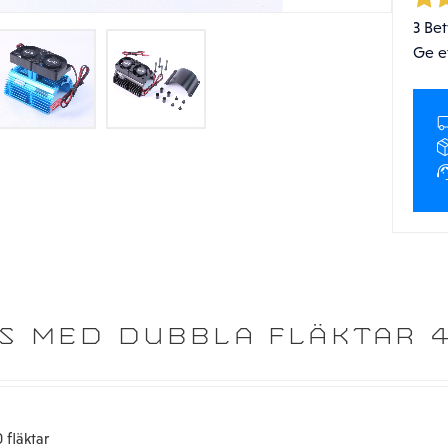
3 Be
Ge e
S MED DUBBLA FLÄKTAR 
fläktar