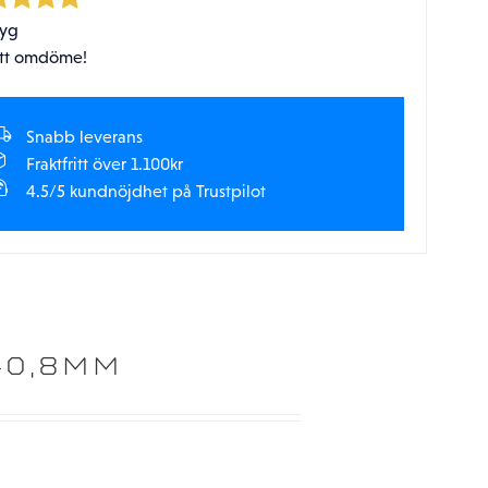
tyg
tt omdöme!
Snabb leverans
Fraktfritt över 1.100kr
4.5/5 kundnöjdhet på Trustpilot
40,8MM