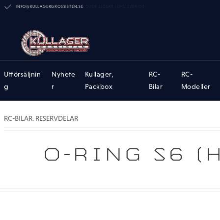
INFO@KULLAGERGROSSISTEN.SE
Utförsäljnin
Nyhete
Kullager,
RC-
RC-
g
r
Packbox
Bilar
Modeller
RC-BILAR. RESERVDELAR
O-RING S6 (