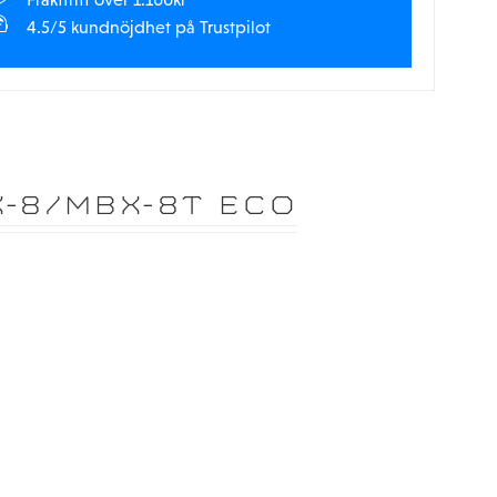
4.5/5 kundnöjdhet på Trustpilot
X-8/MBX-8T ECO