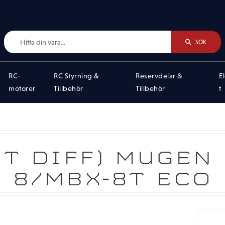
SÖK
RC-
RC Styrning &
Reservdelar &
E
motorer
Tillbehör
Tillbehör
t
HT DIFF) MUGEN
8/MBX-8T ECO