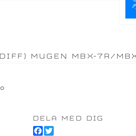
 DIFF) MUGEN MBX-7R/MB
CO
DELA MED DIG
F
T
a
w