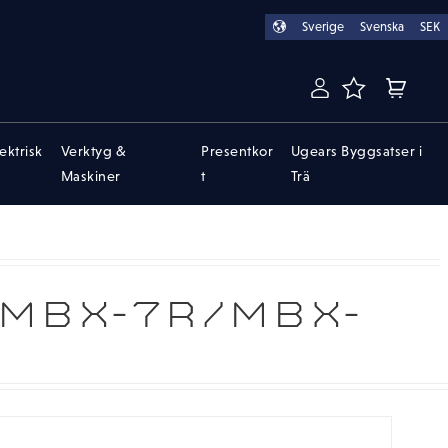
Sverige
Svenska
SEK
FAVORITER
KUNDVA
lektrisk
Verktyg &
Presentkor
Ugears Byggsatser i
Maskiner
t
Trä
 MBX-7R/MBX-