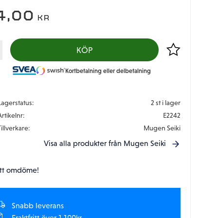
4,00
KR
Lägg till i favor
KÖP
Kortbetalning eller delbetalning
Lagerstatus
2 st i lager
Artikelnr
E2242
Tillverkare
Mugen Seiki
Visa alla produkter från Mugen Seiki
tt omdöme!
Snabb leverans
Fraktfritt över 1.100kr