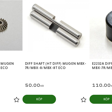
F) MUGEN
DIFF SHAFT (HT DIFF) MUGEN MBX-
E2232A DIF
 ECO
7R/MBX-8/MBX-8T ECO
MBX-7R/MB
50,00
110,00
KR
KÖP
KÖP