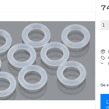
7
Ge e