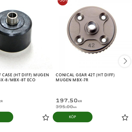
%
F CASE (HT DIFF) MUGEN
CONICAL GEAR 42T (HT DIFF)
X-8/MBX-8T ECO
MUGEN MBX-7R
197,50
KR
KR
395,00
KR
KÖP