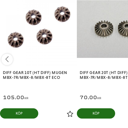
DIFF GEAR 10T (HT DIFF) MUGEN
DIFF GEAR 20T (HT DIF
MBX-7R/MBX-8/MBX-8T ECO
MBX-7R/MBX-8/MBX-8T
105,00
70,00
KR
KR
KÖP
KÖP