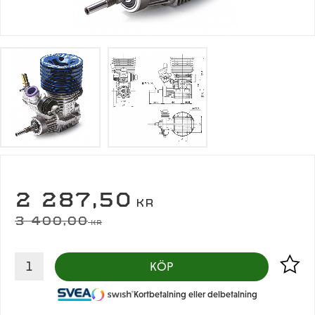
NEDSATT PRIS:
2 287,50
KR
ORDINARIE PRIS:
3 400,00
KR
Lägg til
KÖP
Kortbetalning eller delbetalning