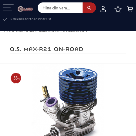
FAVOR
KUN
Meny
INFO@KULLAGERGROSSISTEN.SE
NITRO-MOTORER. RESERVDELAR. TILLBEHÖR
O.S. MAX-R21 ON-ROAD
33
%