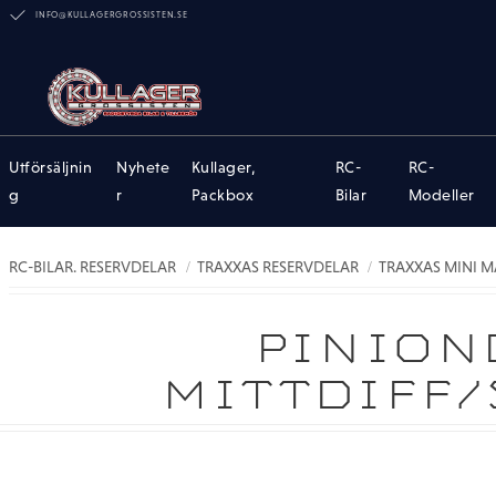
INFO@KULLAGERGROSSISTEN.SE
Utförsäljnin
Nyhete
Kullager,
RC-
RC-
g
r
Packbox
Bilar
Modeller
RC-BILAR. RESERVDELAR
TRAXXAS RESERVDELAR
TRAXXAS MINI M
PINION
MITTDIFF/