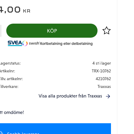
4,00
KR
Lägg till i favor
KÖP
Kortbetalning eller delbetalning
Lagerstatus
4 st i lager
Artikelnr
TRX-10762
illv. artikelnr
4210762
Tillverkare
Traxxas
Visa alla produkter från Traxxas
tt omdöme!