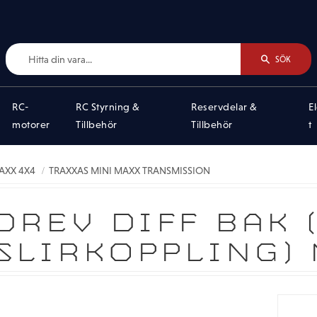
SÖK
RC-
RC Styrning &
Reservdelar &
E
motorer
Tillbehör
Tillbehör
t
AXX 4X4
TRAXXAS MINI MAXX TRANSMISSION
DREV DIFF BAK 
SLIRKOPPLING)