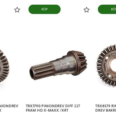
KÖP
KÖ
Lägg till i favoriter
Lägg till i favorit
INIONDREV
TRX7790 PINIONDREV DIFF 11T
TRX8579 R
X
FRAM HD X-MAXX /XRT
DREV BAKR