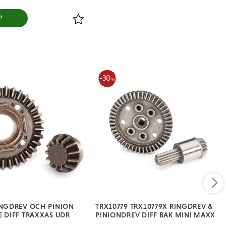
P
er
Lägg till i favoriter
30
%
INGDREV OCH PINION
TRX10779 TRX10779X RINGDREV &
E DIFF TRAXXAS UDR
PINIONDREV DIFF BAK MINI MAXX