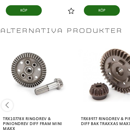
KÖP
KÖP
Lägg till i favoriter
ALTERNATIVA PRODUKTER
TRX10778X RINGDREV &
TRX8977 RINGDREV & P
PINIONDREV DIFF FRAM MINI
DIFF BAK TRAXXAS MAX
MAXX