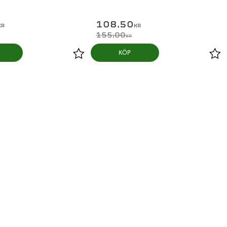
108,50
KR
KR
155,00
KR
KÖP