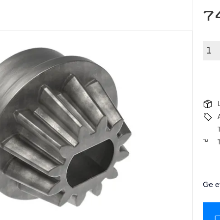
7
T
Ge e