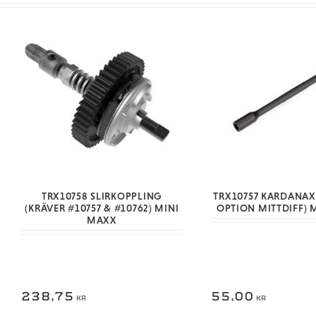
TRX10758 SLIRKOPPLING
TRX10757 KARDANAX
(KRÄVER #10757 & #10762) MINI
OPTION MITTDIFF) 
MAXX
238,75
55,00
KR
KR