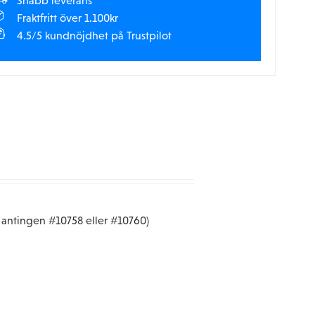
Snabb leverans
Fraktfritt över 1.100kr
4.5/5 kundnöjdhet på Trustpilot
d antingen #10758 eller #10760)