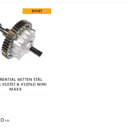
NYHET
ERENTIAL MITTEN STÅL
 #10757 & #10762) MINI
MAXX
00
KR