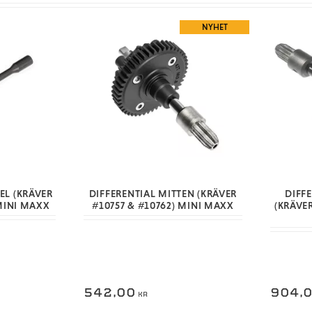
NYHET
EL (KRÄVER
DIFFERENTIAL MITTEN (KRÄVER
DIFF
MINI MAXX
#10757 & #10762) MINI MAXX
(KRÄVER
542,00
904,
KR