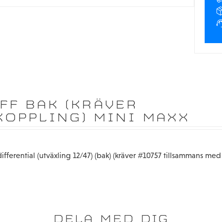
FF BAK (KRÄVER
KOPPLING) MINI MAXX
differential (utväxling 12/47) (bak) (kräver #10757 tillsammans me
DELA MED DIG