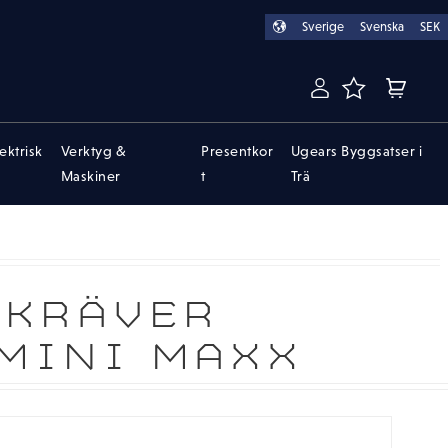
Sverige
Svenska
SEK
FAVORITER
KUNDVA
lektrisk
Verktyg &
Presentkor
Ugears Byggsatser i
Maskiner
t
Trä
(KRÄVER
 MINI MAXX