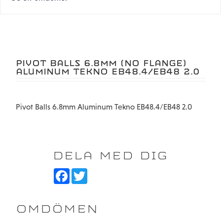
PIVOT BALLS 6.8MM (NO FLANGE)
ALUMINUM TEKNO EB48.4/EB48 2.0
Pivot Balls 6.8mm Aluminum Tekno EB48.4/EB48 2.0
DELA MED DIG
F
T
a
w
c
i
e
t
b
t
OMDÖMEN
o
e
o
r