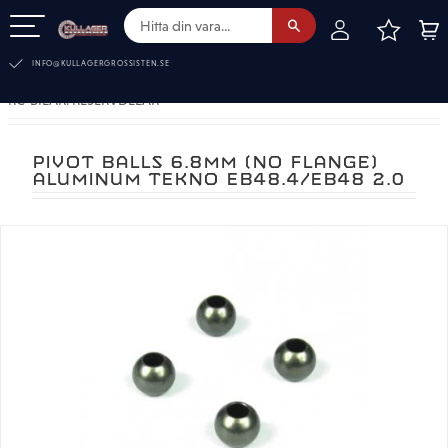
FAVOR
KUN
Meny
INFO@KULLAGERGROSSISTEN.SE
RC-BILAR. RESERVDELAR
PIVOT BALLS 6.8MM (NO FLANGE)
ALUMINUM TEKNO EB48.4/EB48 2.0