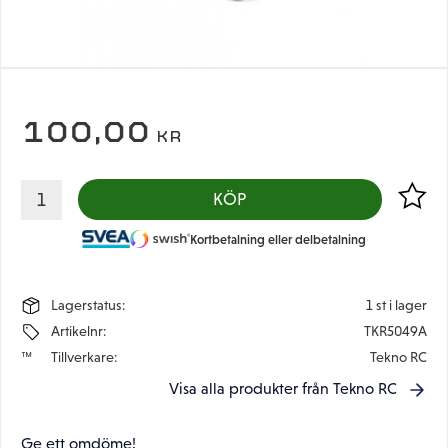
100,00
KR
Lägg til
KÖP
Kortbetalning eller delbetalning
Lagerstatus
1 st i lager
Artikelnr
TKR5049A
Tillverkare
Tekno RC
Visa alla produkter från Tekno RC
Ge ett omdöme!