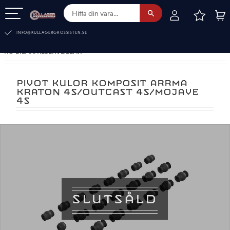
FAVOR
KUN
Meny
INFO@KULLAGERGROSSISTEN.SE
RC-BILAR. RESERVDELAR
PIVOT KULOR KOMPOSIT ARRMA
KRATON 4S/OUTCAST 4S/MOJAVE
4S
SLUTSÅLD