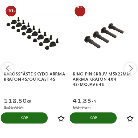
40
10
%
%
KAROSSFÄSTE SKYDD ARRMA
KING PIN SKRUV M5X22MM
KRATON 4S/OUTCAST 4S
ARRMA KRATON 4X4
4S/MOJAVE 4S
112,50
41,25
KR
KR
125,00
68,75
KR
KR
KÖP
KÖP