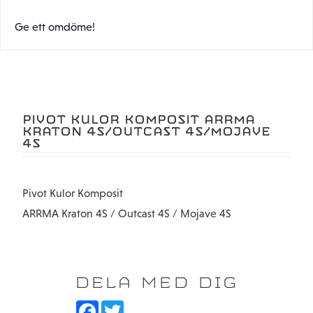
Ge ett omdöme!
PIVOT KULOR KOMPOSIT ARRMA
KRATON 4S/OUTCAST 4S/MOJAVE
4S
Pivot Kulor Komposit
ARRMA Kraton 4S / Outcast 4S / Mojave 4S
DELA MED DIG
F
T