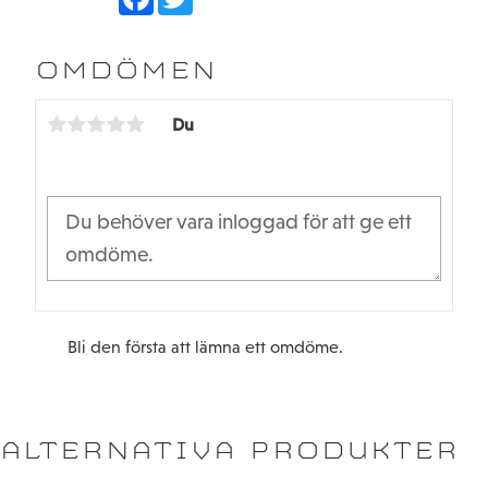
a
w
c
i
e
t
b
t
OMDÖMEN
o
e
o
r
k
Du
Bli den första att lämna ett omdöme.
ALTERNATIVA PRODUKTER