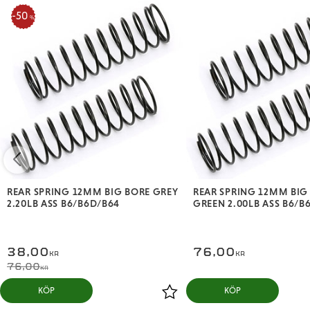
50
%
REAR SPRING 12MM BIG BORE GREY
REAR SPRING 12MM BIG
2.20LB ASS B6/B6D/B64
GREEN 2.00LB ASS B6/B
38,00
76,00
KR
KR
76,00
KR
KÖP
KÖP