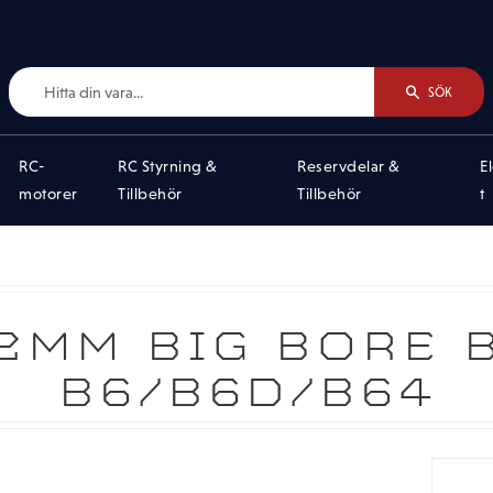
SÖK
RC-
RC Styrning &
Reservdelar &
E
motorer
Tillbehör
Tillbehör
t
2MM BIG BORE B
B6/B6D/B64