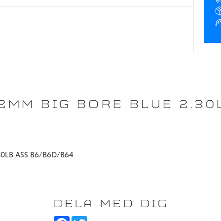
2MM BIG BORE BLUE 2.30
.30LB ASS B6/B6D/B64
DELA MED DIG
F
T