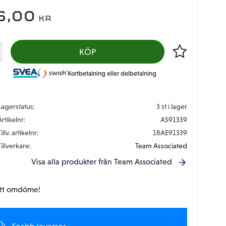
6,00
KR
Lägg till i favor
KÖP
Kortbetalning eller delbetalning
Lagerstatus
3 st i lager
Artikelnr
AS91339
illv. artikelnr
18AE91339
Tillverkare
Team Associated
Visa alla produkter från Team Associated
tt omdöme!