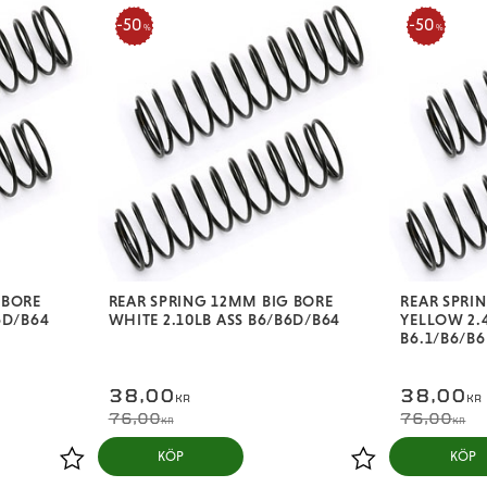
50
50
%
%
 BORE
REAR SPRING 12MM BIG BORE
REAR SPRI
6D/B64
WHITE 2.10LB ASS B6/B6D/B64
YELLOW 2.
B6.1/B6/B
38,00
38,00
KR
KR
76,00
76,00
KR
KR
KÖP
KÖP