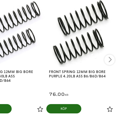
NG 12MM BIG BORE
FRONT SPRING 12MM BIG BORE
40LB ASS
PURPLE 4.20LB ASS B6/B6D/B64
6D/B64
76,00
KR
KÖP