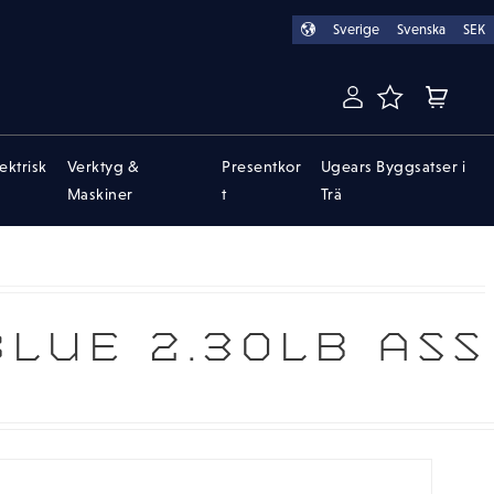
Sverige
Svenska
SEK
FAVORITER
KUNDVA
lektrisk
Verktyg &
Presentkor
Ugears Byggsatser i
Maskiner
t
Trä
LUE 2.30LB ASS