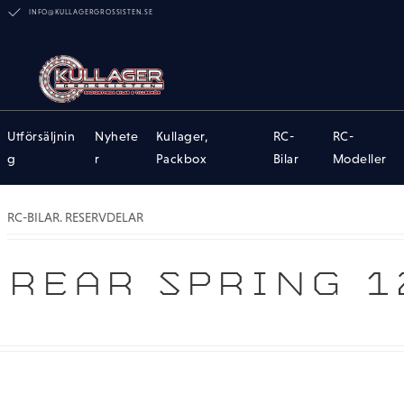
INFO@KULLAGERGROSSISTEN.SE
Utförsäljnin
Nyhete
Kullager,
RC-
RC-
g
r
Packbox
Bilar
Modeller
RC-BILAR. RESERVDELAR
REAR SPRING 1