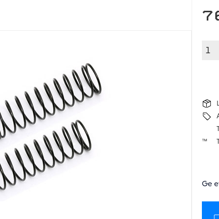
7
T
Ge e