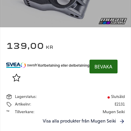
139,00
KR
Kortbetalning eller delbetalning
BEVAKA
Lägg till i favoriter
Lagerstatus
Slutsåld
Artikelnr
E2131
Tillverkare
Mugen Seiki
Visa alla produkter från Mugen Seiki