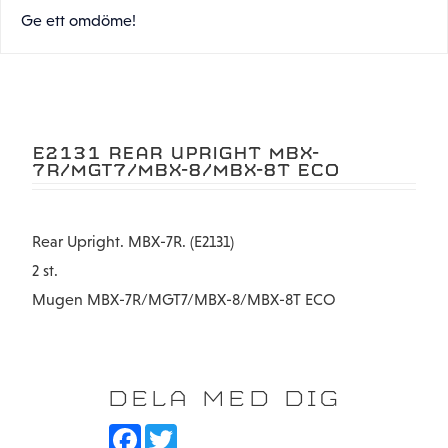
Ge ett omdöme!
E2131 REAR UPRIGHT MBX-
7R/MGT7/MBX-8/MBX-8T ECO
Rear Upright. MBX-7R. (E2131)
2 st.
Mugen MBX-7R/MGT7/MBX-8/MBX-8T ECO
DELA MED DIG
F
T
a
w