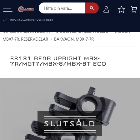
FAVOR
KUN
Meny
INFO@KULLAGERGROSSISTEN.SE
RC-BILAR. RESERVDELAR
MUGEN SEIKI RESERVDELAR
MUGEN
MBX7-7R. RESERVDELAR
BAKVAGN. MBX-7-7R
E2131 REAR UPRIGHT MBX-
7R/MGT7/MBX-8/MBX-8T ECO
SLUTSÅLD