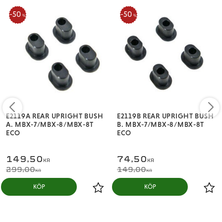
50
50
%
%
E2119A REAR UPRIGHT BUSH
E2119B REAR UPRIGHT BUSH
A. MBX-7/MBX-8/MBX-8T
B. MBX-7/MBX-8/MBX-8T
ECO
ECO
149,50
74,50
KR
KR
299,00
149,00
KR
KR
KÖP
KÖP