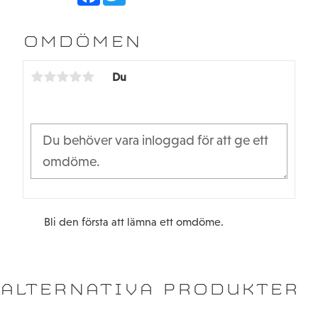
c
i
e
t
b
t
OMDÖMEN
o
e
o
r
k
Du
Bli den första att lämna ett omdöme.
ALTERNATIVA PRODUKTER