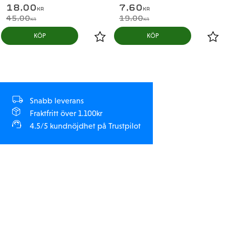
18,00
7,60
KR
KR
45,00
19,00
KR
KR
KÖP
KÖP
Snabb leverans
Fraktfritt över 1.100kr
4.5/5 kundnöjdhet på Trustpilot