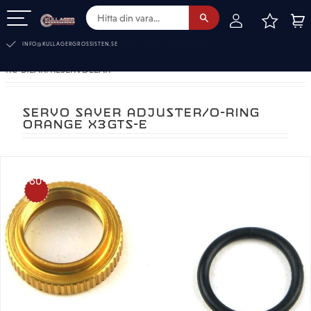
FAVOR
KUN
Meny
INFO@KULLAGERGROSSISTEN.SE
RC-BILAR. RESERVDELAR
SERVO SAVER ADJUSTER/O-RING
ORANGE X3GTS-E
60
%