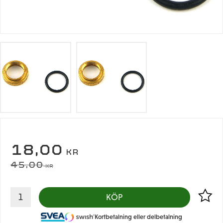
NEDSATT PRIS:
18,00
KR
ORDINARIE PRIS:
45,00
KR
Lägg til
KÖP
Kortbetalning eller delbetalning