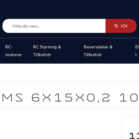
SÖK
RC-
RC Styrning &
Reservdelar &
E
motorer
Tillbehör
Tillbehör
t
MS 6X15X0,2 10
N
1