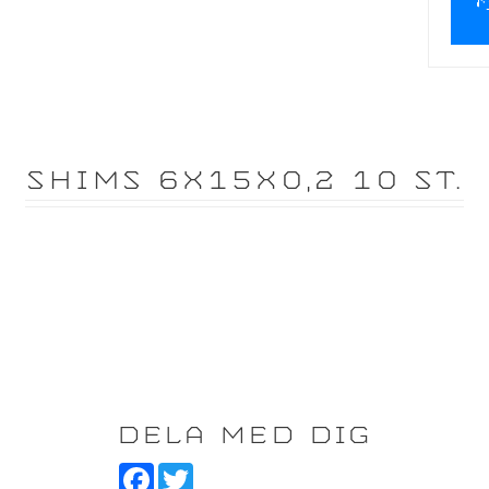
SHIMS 6X15X0,2 10 ST.
DELA MED DIG
F
T
a
w