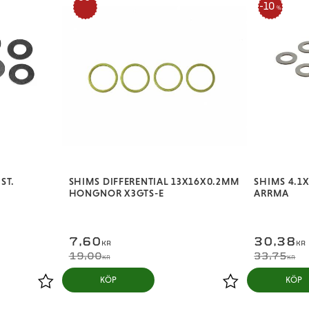
10
%
%
ST.
SHIMS DIFFERENTIAL 13X16X0.2MM
SHIMS 4.1X
HONGNOR X3GTS-E
ARRMA
7,60
30,38
KR
KR
19,00
33,75
KR
KR
KÖP
KÖP