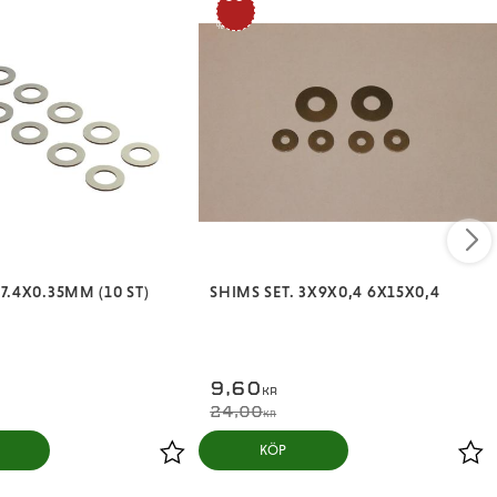
%
7.4X0.35MM (10 ST)
SHIMS SET. 3X9X0,4 6X15X0,4
9,60
KR
24,00
KR
KÖP