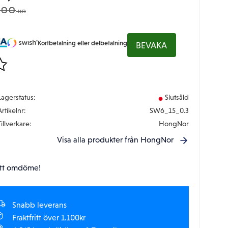
DINARIE PRIS:
,00
KR
Kortbetalning eller delbetalning
BEVAKA
gg till i favoriter
Lagerstatus
Slutsåld
Artikelnr
SW6_15_0.3
Tillverkare
HongNor
Visa alla produkter från HongNor
tt omdöme!
Snabb leverans
Fraktfritt över 1.100kr