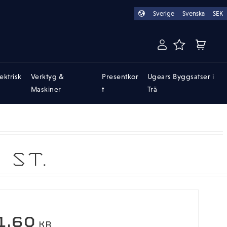
Sverige
Svenska
SEK
FAVORITER
KUNDVA
lektrisk
Verktyg &
Presentkor
Ugears Byggsatser i
Maskiner
t
Trä
 ST.
EDSATT PRIS:
1,60
KR