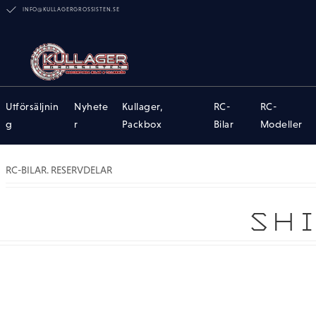
INFO@KULLAGERGROSSISTEN.SE
Utförsäljnin
Nyhete
Kullager,
RC-
RC-
g
r
Packbox
Bilar
Modeller
RC-BILAR. RESERVDELAR
SHI