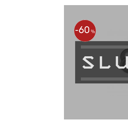
60
%
SL