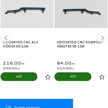
SIDOSKYDD CNC ALU
SIDOSKYDD CNC KOMPOSIT
HÖGER ER-12M
VÄNSTER ER-12M
116,00
84,00
KR
KR
290,00
210,00
KR
KR
KÖP
KÖP
Snabb leverans