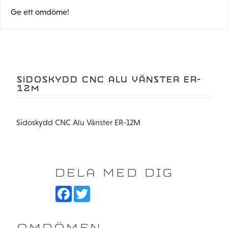
Ge ett omdöme!
SIDOSKYDD CNC ALU VÄNSTER ER-
12M
Sidoskydd CNC Alu Vänster ER-12M
DELA MED DIG
F
T
a
w
c
i
e
t
b
t