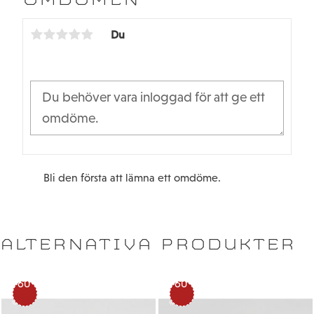
OMDÖMEN
o
e
o
r
k
Du
Bli den första att lämna ett omdöme.
ALTERNATIVA PRODUKTER
60
60
%
%