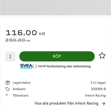
NEDSATT PRIS:
116,00
KR
ORDINARIE PRIS:
290,00
KR
Lägg til
KÖP
Kortbetalning eller delbetalning
Lagerstatus
2 st i lager
Artikelnr
300098-B
Tillverkare
Intech Racing
Visa alla produkter från Intech Racing