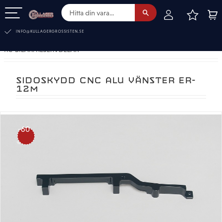
FAVOR
KUN
Meny
INFO@KULLAGERGROSSISTEN.SE
RC-BILAR. RESERVDELAR
SIDOSKYDD CNC ALU VÄNSTER ER-
12M
60
%