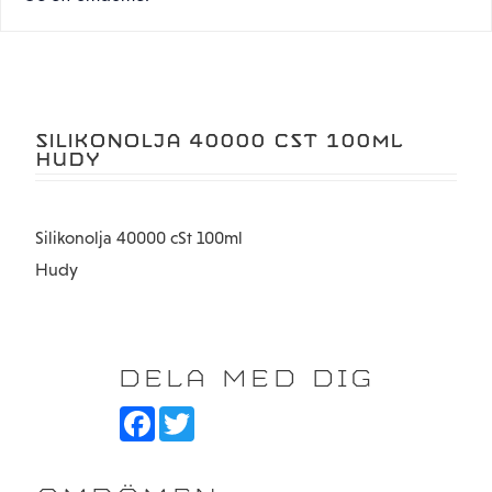
SILIKONOLJA 40000 CST 100ML
HUDY
Silikonolja 40000 cSt 100ml
Hudy
DELA MED DIG
F
T
a
w
c
i
e
t
b
t