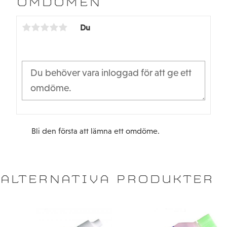
OMDÖMEN
o
e
o
r
k
Du
Bli den första att lämna ett omdöme.
ALTERNATIVA PRODUKTER