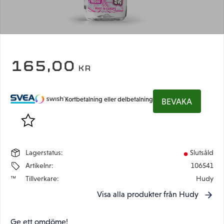
165,00
KR
Kortbetalning eller delbetalning
BEVAKA
Lägg till i favoriter
Lagerstatus
Slutsåld
Artikelnr
106541
Tillverkare
Hudy
Visa alla produkter från Hudy
Ge ett omdöme!