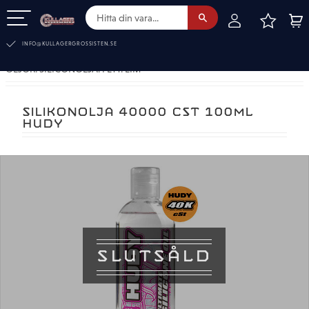
FAVOR
KUN
Meny
INFO@KULLAGERGROSSISTEN.SE
OLJOR. SILICONOLJA. FETT. LIM
SILIKONOLJA 40000 CST 100ML
HUDY
SLUTSÅLD