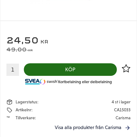
NEDSATT PRIS:
24,50
KR
ORDINARIE PRIS:
49,00
KR
Lägg til
KÖP
Kortbetalning eller delbetalning
Lagerstatus
4 st i lager
Artikelnr
CA15033
Tillverkare
Carisma
Visa alla produkter från Carisma