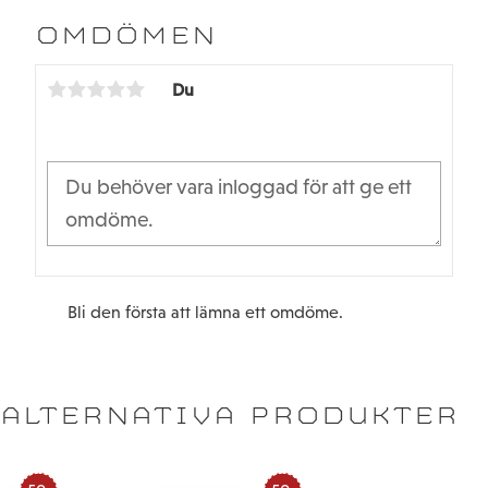
e
t
b
t
OMDÖMEN
o
e
o
r
k
Du
Bli den första att lämna ett omdöme.
ALTERNATIVA PRODUKTER