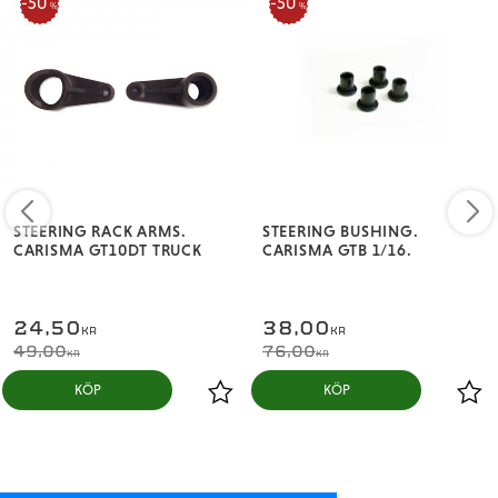
50
50
%
%
STEERING RACK ARMS.
STEERING BUSHING.
CARISMA GT10DT TRUCK
CARISMA GTB 1/16.
24,50
38,00
KR
KR
49,00
76,00
KR
KR
KÖP
KÖP