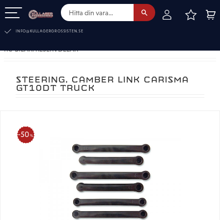
FAVOR
KUN
Meny
INFO@KULLAGERGROSSISTEN.SE
RC-BILAR. RESERVDELAR
STEERING, CAMBER LINK CARISMA
GT10DT TRUCK
50
%