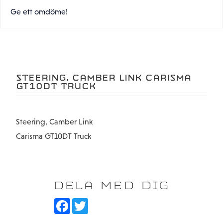
Ge ett omdöme!
STEERING, CAMBER LINK CARISMA
GT10DT TRUCK
Steering, Camber Link
Carisma GT10DT Truck
DELA MED DIG
F
T
a
w
c
i