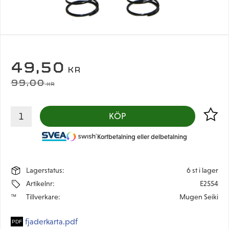
NEDSATT PRIS:
49,50
KR
ORDINARIE PRIS:
99,00
KR
Lägg til
KÖP
Kortbetalning eller delbetalning
Lagerstatus
6 st i lager
Artikelnr
E2554
Tillverkare
Mugen Seiki
fjaderkarta.pdf