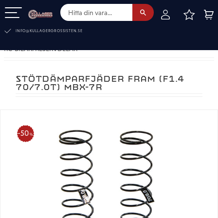
FAVOR
KUN
Meny
INFO@KULLAGERGROSSISTEN.SE
RC-BILAR. RESERVDELAR
STÖTDÄMPARFJÄDER FRAM (F1.4
70/7.0T) MBX-7R
50
%