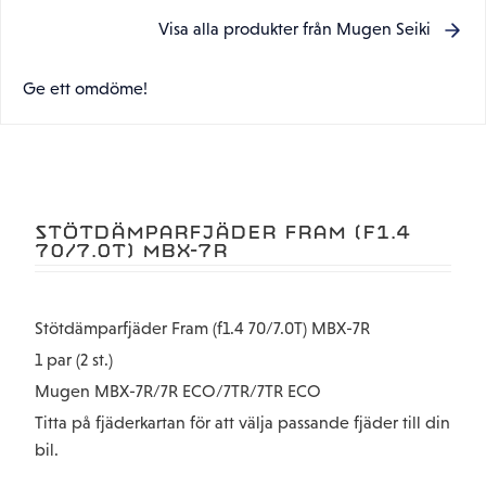
Visa alla produkter från Mugen Seiki
Ge ett omdöme!
STÖTDÄMPARFJÄDER FRAM (F1.4
70/7.0T) MBX-7R
Stötdämparfjäder Fram (f1.4 70/7.0T) MBX-7R
1 par (2 st.)
Mugen MBX-7R/7R ECO/7TR/7TR ECO
Titta på fjäderkartan för att välja passande fjäder till din
bil.