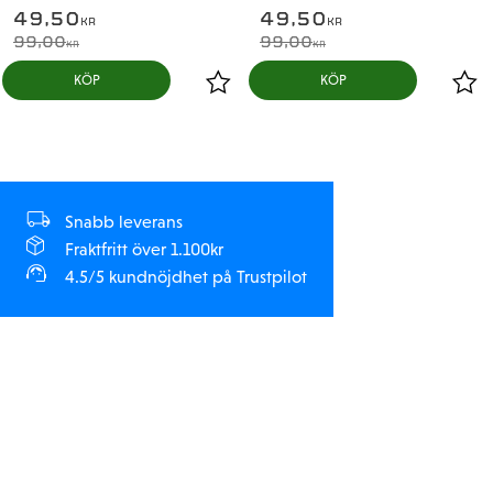
49,50
49,50
KR
KR
99,00
99,00
KR
KR
KÖP
KÖP
Snabb leverans
Fraktfritt över 1.100kr
4.5/5 kundnöjdhet på Trustpilot