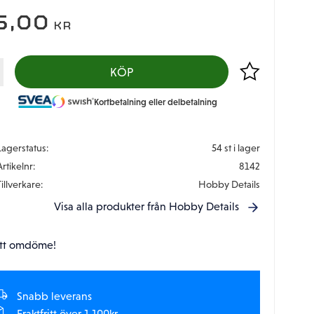
5,00
KR
Lägg till i favor
KÖP
Kortbetalning eller delbetalning
Lagerstatus
54 st i lager
Artikelnr
8142
Tillverkare
Hobby Details
Visa alla produkter från Hobby Details
tt omdöme!
Snabb leverans
Fraktfritt över 1.100kr