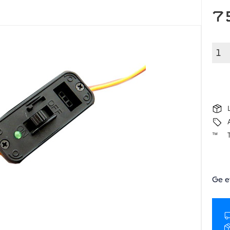
7
Ge e