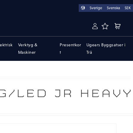
Sverige
Svenska
SEK
FAVORITER
KUNDVA
lektrisk
Verktyg &
Presentkor
Ugears Byggsatser i
Maskiner
t
Trä
/LED JR HEAVY