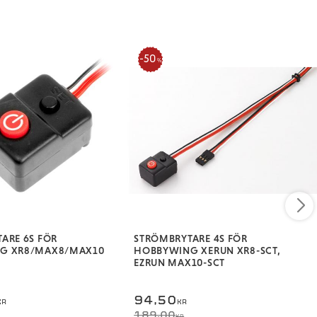
50
%
ARE 6S FÖR
STRÖMBRYTARE 4S FÖR
G XR8/MAX8/MAX10
HOBBYWING XERUN XR8-SCT,
EZRUN MAX10-SCT
94,50
KR
KR
189,00
KR