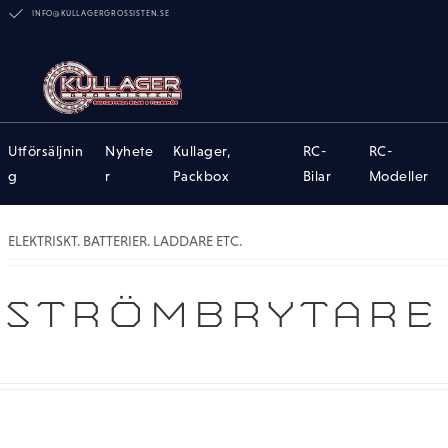
INFO@KULLAGERGROSSISTEN.SE
Utförsäljnin
Nyhete
Kullager,
RC-
RC-
g
r
Packbox
Bilar
Modeller
ELEKTRISKT. BATTERIER. LADDARE ETC.
STRÖMBRYTARE