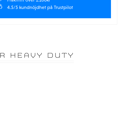
4.5/5 kundnöjdhet på Trustpilot
R HEAVY DUTY