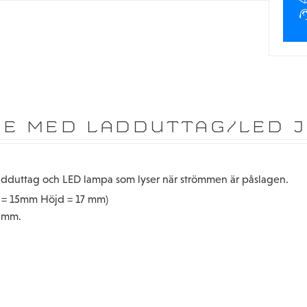
E MED LADDUTTAG/LED J
adduttag och LED lampa som lyser när strömmen är påslagen.
 = 15mm Höjd = 17 mm)
39mm.