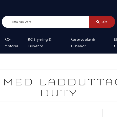
SÖK
RC-
RC Styrning &
Reservdelar &
E
motorer
Tillbehör
Tillbehör
t
 MED LADDUTTAG
DUTY