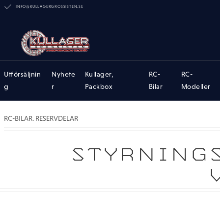
INFO@KULLAGERGROSSISTEN.SE
Utförsäljnin
Nyhete
Kullager,
RC-
RC-
g
r
Packbox
Bilar
Modeller
RC-BILAR. RESERVDELAR
STYRNING