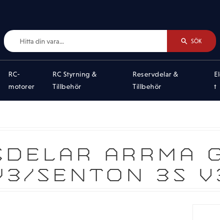
SÖK
RC-
RC Styrning &
Reservdelar &
E
motorer
Tillbehör
Tillbehör
t
SDELAR ARRMA G
V3/SENTON 3S V