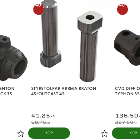
40
40
%
%
SENTON
STYRSTOLPAR ARRMA KRATON
CVD DIFF 
CK 3S
4S/OUTCAST 4S
TYPHON 3S 
41,25
136,50
KR
68,75
227,50
KR
KR
KÖP
KÖP