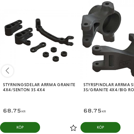
STYRNINGSDELAR ARRMA GRANITE
STYRSPINDLAR ARRMA 
4X4/SENTON 3S 4X4
3S/GRANITE 4X4/BIG RO
68,75
68,75
KR
KR
KÖP
KÖP