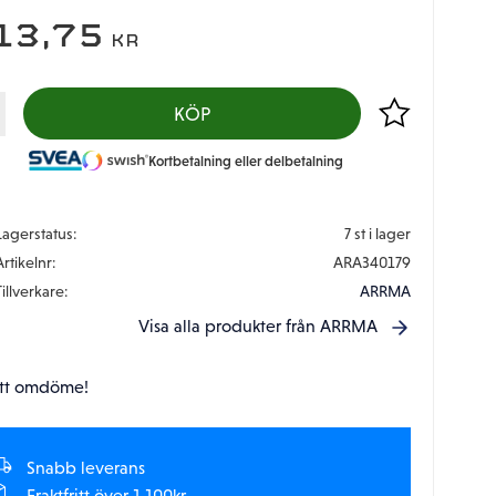
13,75
KR
Lägg till i favor
KÖP
Kortbetalning eller delbetalning
Lagerstatus
7 st i lager
Artikelnr
ARA340179
Tillverkare
ARRMA
Visa alla produkter från ARRMA
tt omdöme!
Snabb leverans
Fraktfritt över 1.100kr