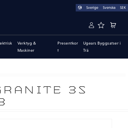
Sverige
Svenska
SEK
FAVORITER
KUNDVA
lektrisk
Verktyg &
Presentkor
Ugears Byggsatser i
Maskiner
t
Trä
RANITE 3S
3