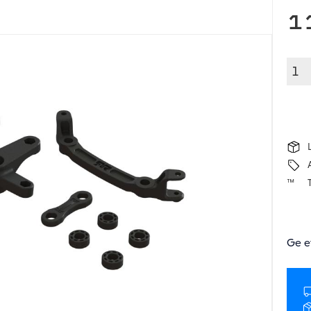
1
Ge e