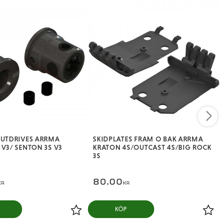
OUTDRIVES ARRMA
SKIDPLATES FRAM O BAK ARRMA
V3/ SENTON 3S V3
KRATON 4S/OUTCAST 4S/BIG ROCK
3S
80,00
KR
KR
KÖP