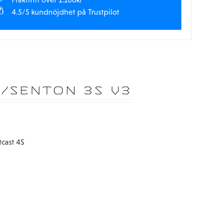
4.5/5 kundnöjdhet på Trustpilot
/SENTON 3S V3
tcast 4S