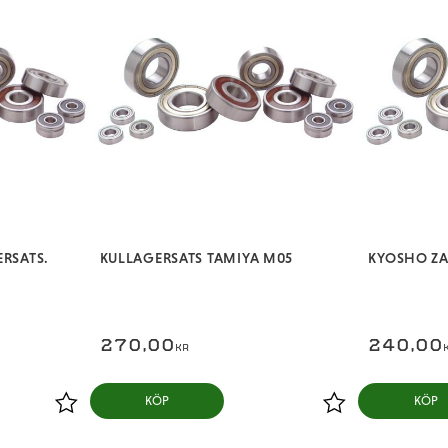
ERSATS.
KULLAGERSATS TAMIYA M05
KYOSHO ZA
270,00
240,00
KR
KÖP
KÖP