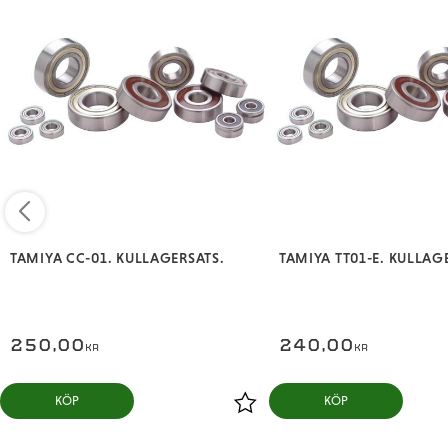
TAMIYA CC-01. KULLAGERSATS.
TAMIYA TT01-E. KULLAG
250,00
240,00
KR
KR
KÖP
KÖP