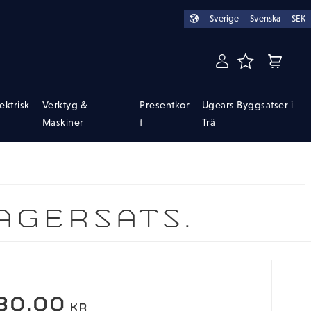
Sverige
Svenska
SEK
FAVORITER
KUNDVA
lektrisk
Verktyg &
Presentkor
Ugears Byggsatser i
Maskiner
t
Trä
AGERSATS.
80,00
KR