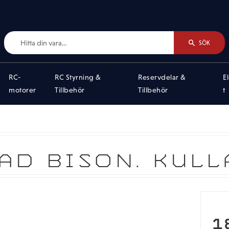
SÖK
RC-
RC Styrning &
Reservdelar &
E
motorer
Tillbehör
Tillbehör
t
AD BISON. KULL
1