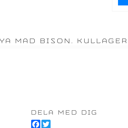
YA MAD BISON. KULLAGER
DELA MED DIG
F
T
a
w