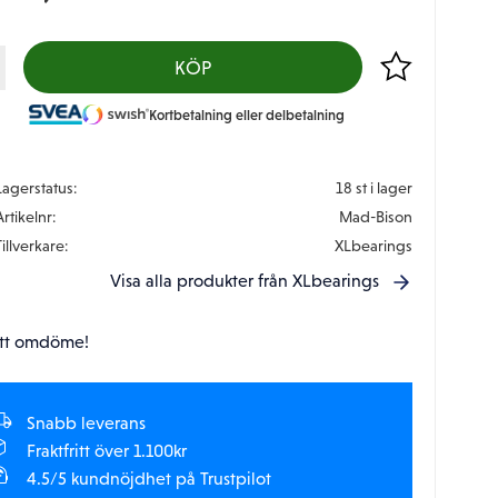
Lägg till i favor
KÖP
Kortbetalning eller delbetalning
Lagerstatus
18 st i lager
Artikelnr
Mad-Bison
Tillverkare
XLbearings
Visa alla produkter från XLbearings
tt omdöme!
Snabb leverans
Fraktfritt över 1.100kr
4.5/5 kundnöjdhet på Trustpilot