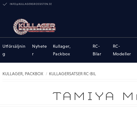
INFO@KULLAGERGROSSISTEN.SE
Utförsäljnin
Nyhete
Kullager,
RC-
RC-
g
r
Packbox
Bilar
Modeller
KULLAGER, PACKBOX
KULLAGERSATSER RC-BIL
TAMIYA M