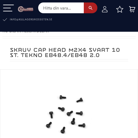
FAVOR
KUN
Meny
INFO@KULLAGERGROSSISTEN.SE
RC-BILAR. RESERVDELAR
SKRUV CAP HEAD M2X4 SVART 10
ST. TEKNO EB48.4/EB48 2.0