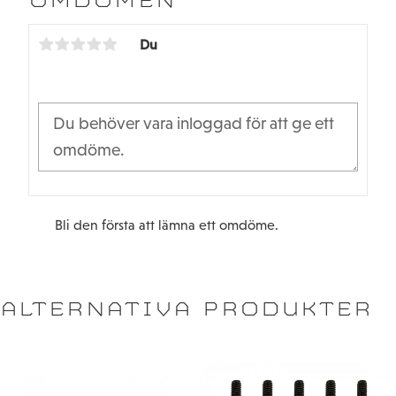
OMDÖMEN
o
e
o
r
k
Du
Bli den första att lämna ett omdöme.
ALTERNATIVA PRODUKTER