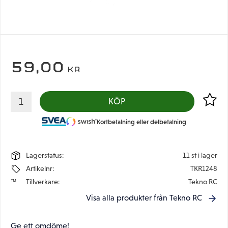
59,00
KR
Lägg til
KÖP
Kortbetalning eller delbetalning
Lagerstatus
11 st i lager
Artikelnr
TKR1248
Tillverkare
Tekno RC
Visa alla produkter från Tekno RC
Ge ett omdöme!