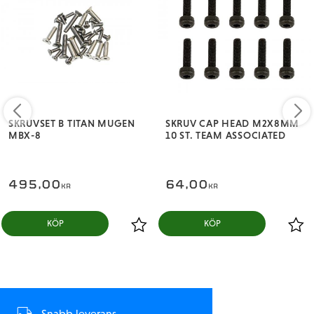
SKRUVSET B TITAN MUGEN
SKRUV CAP HEAD M2X8MM
MBX-8
10 ST. TEAM ASSOCIATED
495,00
64,00
KR
KR
KÖP
KÖP
Snabb leverans