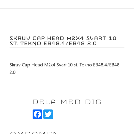
SKRUV CAP HEAD M2X4 SVART 10
ST. TEKNO EB48.4/EB48 2.0
Skruv Cap Head M2x4 Svart 10 st. Tekno EB48.4/EB48
2.0
DELA MED DIG
F
T
a
w
c
i
e
t
b
t