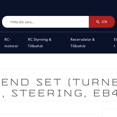
SÖK
RC-
RC Styrning &
Reservdelar &
E
motorer
Tillbehör
Tillbehör
t
END SET (TURN
, STEERING, EB