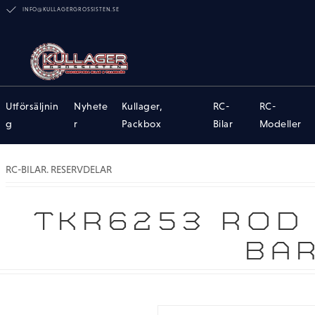
INFO@KULLAGERGROSSISTEN.SE
Utförsäljnin
Nyhete
Kullager,
RC-
RC-
g
r
Packbox
Bilar
Modeller
RC-BILAR. RESERVDELAR
TKR6253 ROD 
BAR