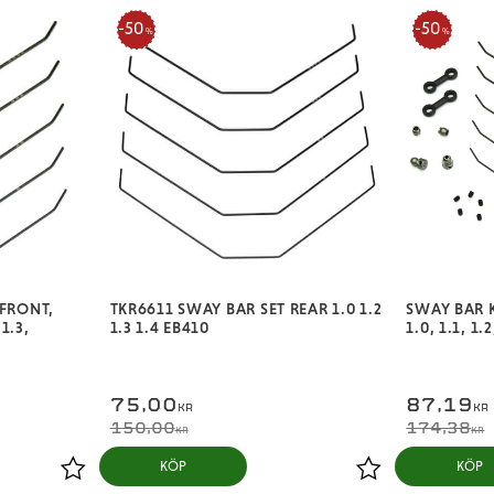
50
50
%
%
(FRONT,
TKR6611 SWAY BAR SET REAR 1.0 1.2
SWAY BAR 
 1.3,
1.3 1.4 EB410
1.0, 1.1, 1
75,00
87,19
KR
KR
150,00
174,38
KR
KR
KÖP
KÖP