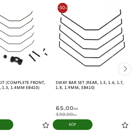
50
%
KIT (COMPLETE FRONT,
SWAY BAR SET (REAR, 1.5, 1.6, 1.7,
.2, 1.3, 1.4MM EB410)
1.8, 1.9MM, EB410)
65,00
KR
130,00
KR
KÖP