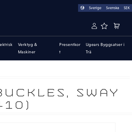
Sverige
Svenska
SEK
FAVORITER
KUNDVA
lektrisk
Verktyg &
Presentkor
Ugears Byggsatser i
Maskiner
t
Trä
BUCKLES, SWAY
410)