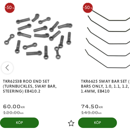
50
50
%
%
TKR6253B ROD END SET
TKR6625 SWAY BAR SET 
(TURNBUCKLES, SWAY BAR,
BARS ONLY, 1.0, 1.1, 1.2,
STEERING) EB410.2
1.4MM, EB410
60,00
74,50
KR
KR
120,00
149,00
KR
KR
KÖP
KÖP