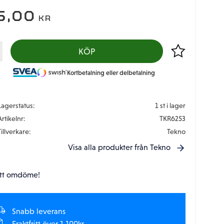
5,00
KR
Lägg till i favor
KÖP
Kortbetalning eller delbetalning
Lagerstatus
1 st i lager
Artikelnr
TKR6253
Tillverkare
Tekno
Visa alla produkter från Tekno
tt omdöme!
Snabb leverans
Fraktfritt över 1.100kr