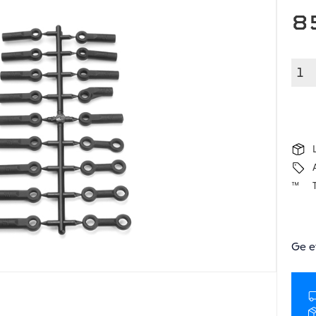
8
Ge e