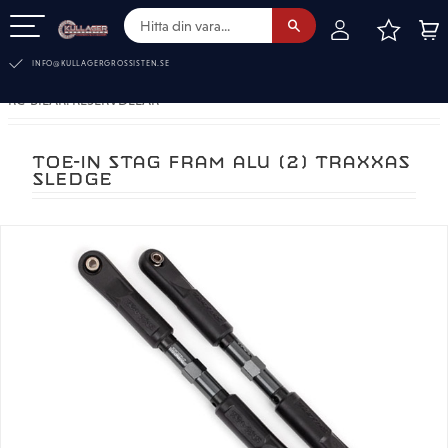
FAVOR
KUN
Meny
INFO@KULLAGERGROSSISTEN.SE
RC-BILAR. RESERVDELAR
TOE-IN STAG FRAM ALU (2) TRAXXAS
SLEDGE