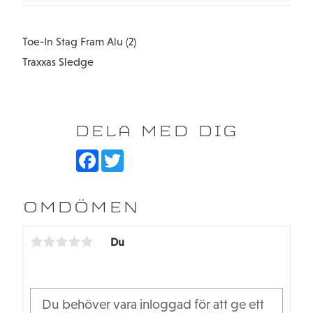
Toe-In Stag Fram Alu (2)
Traxxas Sledge
DELA MED DIG
F
T
a
w
c
i
e
t
b
t
OMDÖMEN
o
e
o
r
k
Du