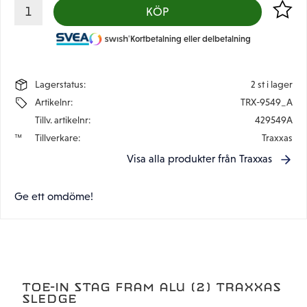
Lägg til
KÖP
Kortbetalning eller delbetalning
Lagerstatus
2 st i lager
Artikelnr
TRX-9549_A
Tillv. artikelnr
429549A
Tillverkare
Traxxas
Visa alla produkter från Traxxas
Ge ett omdöme!
TOE-IN STAG FRAM ALU (2) TRAXXAS
SLEDGE