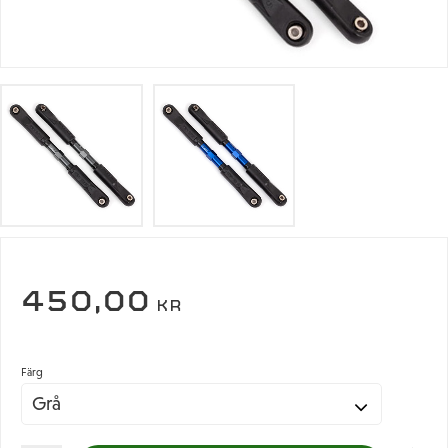
450,00
KR
Färg