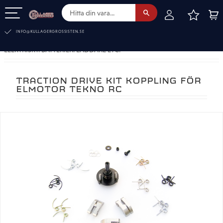
FAVOR
KUN
Meny
INFO@KULLAGERGROSSISTEN.SE
ELEKTRISKT. BATTERIER. LADDARE ETC.
TRACTION DRIVE KIT KOPPLING FÖR
ELMOTOR TEKNO RC