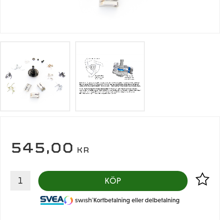
545,00
KR
Lägg til
KÖP
Kortbetalning eller delbetalning