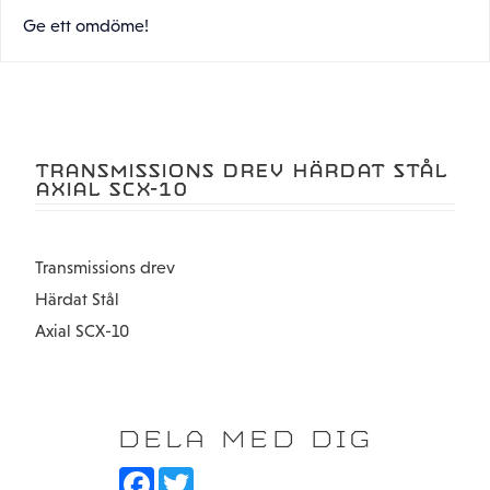
Ge ett omdöme!
TRANSMISSIONS DREV HÄRDAT STÅL
AXIAL SCX-10
Transmissions drev
Härdat Stål
Axial SCX-10
DELA MED DIG
F
T