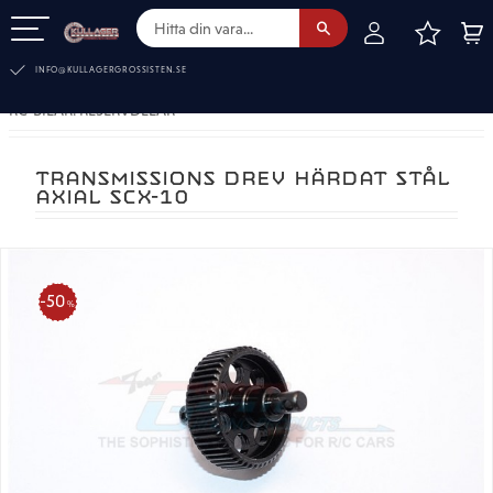
FAVOR
KUN
Meny
INFO@KULLAGERGROSSISTEN.SE
RC-BILAR. RESERVDELAR
TRANSMISSIONS DREV HÄRDAT STÅL
AXIAL SCX-10
50
%