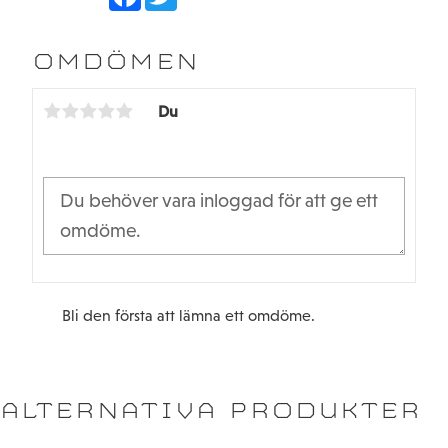
a
w
c
i
e
t
b
t
OMDÖMEN
o
e
o
r
k
Du
Bli den första att lämna ett omdöme.
ALTERNATIVA PRODUKTER