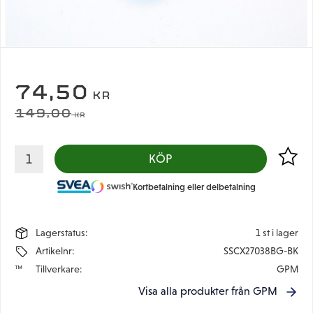
NEDSATT PRIS:
74,50
KR
ORDINARIE PRIS:
149,00
KR
Lägg til
KÖP
Kortbetalning eller delbetalning
Lagerstatus
1 st i lager
Artikelnr
SSCX27038BG-BK
Tillverkare
GPM
Visa alla produkter från GPM