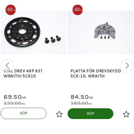
50
50
%
%
STÅL DREV 48P 83T
PLATTA FÖR DREVSKYDD
WRAITH/SCX10
SCX-10, WRAITH
69,50
84,50
KR
KR
139,00
169,00
KR
KR
KÖP
KÖP