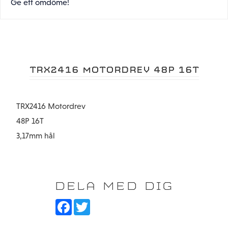
Ge ett omdöme!
TRX2416 MOTORDREV 48P 16T
TRX2416 Motordrev
48P 16T
3,17mm hål
DELA MED DIG
F
T
a
w
c
i
e
t