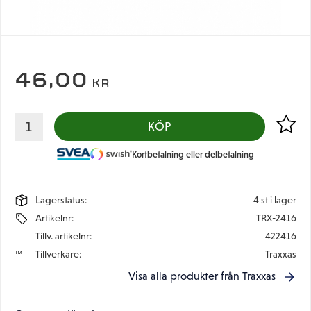
46,00
KR
Lägg til
KÖP
Kortbetalning eller delbetalning
Lagerstatus
4 st i lager
Artikelnr
TRX-2416
Tillv. artikelnr
422416
Tillverkare
Traxxas
Visa alla produkter från Traxxas