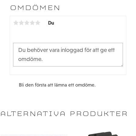
b
t
OMDÖMEN
o
e
o
r
k
Du
Bli den första att lämna ett omdöme.
ALTERNATIVA PRODUKTER