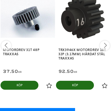
MOTORDREV 31T 48P
TRX3946X MOTORDREV 16T
TRAXXAS
32P (3.17MM) HÄRDAT STÅL
TRAXXAS
37,50
92,50
KR
KR
KÖP
KÖP