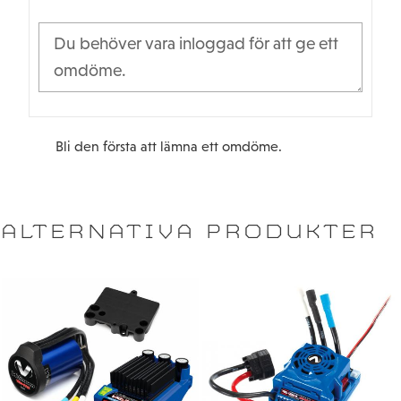
Kylfläns med små fenor av aluminium leder bort värme.
Den inbyggda extrafläktens utgång driver en snap-on
tillbehörsfläkt för ökad kylkapacitet vid extrem
användning. (köps separat
TRX-3340
)
MOSFET-design ger hög ström (320 amp max) med
otroligt lågt motstånd (.00075 Ohm).
Bli den första att lämna ett omdöme.
Guldpläterade 3,5 mm bullet kontakter på 12-gauge
Maxx®-kabel flödar full effekt till motorn utan
motstånd.
VXL-3s vattentäta ESC-SPECIFIKATIONER
ALTERNATIVA PRODUKTER
Ingångsspänning: NiCad / NiMH 4-9 celler (4,8 till 10,8
volt DC);
LiPo 2-3 celler (7,4 till 11,1 volt DC)
ESC höljets storlek: B39 x D55 x H33 mm
Vikt: 90 gr
Motorgräns (borstlös): Ingen motorgräns
Vid motstånd framåt: 0,00075 ohm