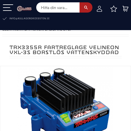
FAVOR
KUN
Meny
INFO@KULLAGERGROSSISTEN.SE
ELEKTRISKT. BATTERIER. LADDARE ETC.
TRX3355R FARTREGLAGE VELINEON
VXL-3S BORSTLÖS VATTENSKYDDAD