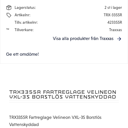
Lagerstatus
2 st i lager
Artikelnr
TRX-3355R
Tillv. artikelnr
423355R
Tillverkare
Traxxas
Visa alla produkter från Traxxas
Ge ett omdöme!
TRX3355R FARTREGLAGE VELINEON
VXL-3S BORSTLÖS VATTENSKYDDAD
TRX3355R Fartreglage Velineon VXL-3S Borstlös
Vattenskyddad