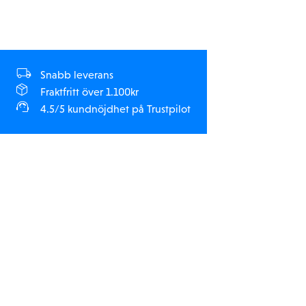
Portar: RX-ingång, hjälpfläkt
Profilval:
Sportläge: 100% FWD, 100% BROMSAR, 100% REV
Tävlingsläge: 100% FWD, 100% BROMSAR, INGEN REV
Snabb leverans
Träningsläge: ** 50% FWD, 100% BROMSAR, 50% REV
Fraktfritt över 1.100kr
4.5/5 kundnöjdhet på Trustpilot