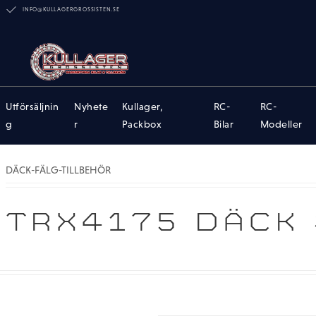
INFO@KULLAGERGROSSISTEN.SE
Utförsäljnin
Nyhete
Kullager,
RC-
RC-
g
r
Packbox
Bilar
Modeller
DÄCK-FÄLG-TILLBEHÖR
TRX4175 DÄCK 