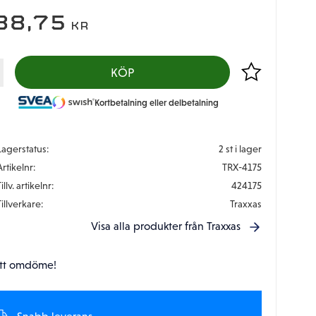
88,75
KR
Lägg till i favor
KÖP
Kortbetalning eller delbetalning
Lagerstatus
2 st i lager
Artikelnr
TRX-4175
illv. artikelnr
424175
Tillverkare
Traxxas
Visa alla produkter från Traxxas
tt omdöme!