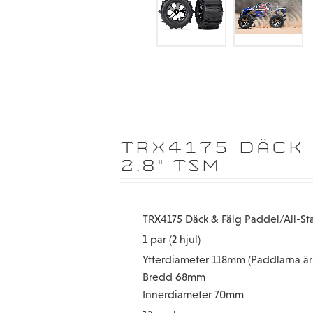
TRX4175 DÄCK 
2.8" TSM
TRX4175 Däck & Fälg Paddel/All-Sta
1 par (2 hjul)
Ytterdiameter 118mm (Paddlarna ä
Bredd 68mm
Innerdiameter 70mm