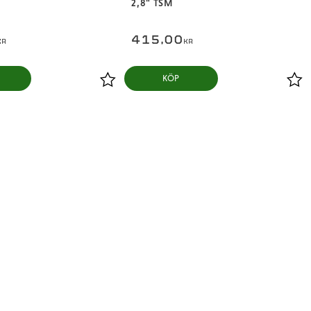
2,8" TSM
415,00
KR
KR
KÖP