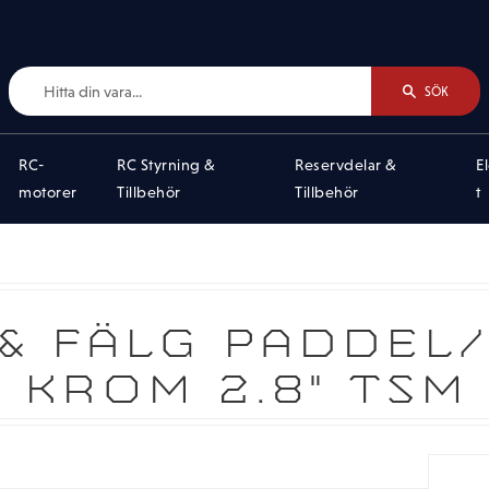
SÖK
RC-
RC Styrning &
Reservdelar &
E
motorer
Tillbehör
Tillbehör
t
& FÄLG PADDEL/
KROM 2.8" TSM