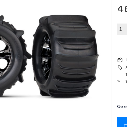
4
T
Ge e