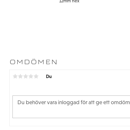
12mm hex
OMDÖMEN
Du