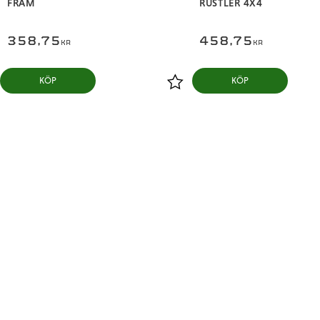
FRAM
RUSTLER 4X4
358,75
458,75
KR
KR
KÖP
KÖP