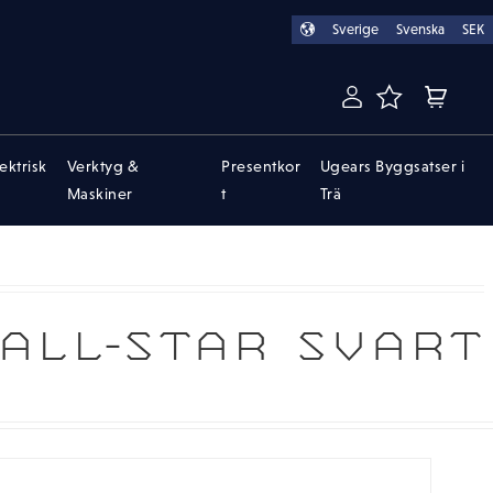
Sverige
Svenska
SEK
FAVORITER
KUNDVA
lektrisk
Verktyg &
Presentkor
Ugears Byggsatser i
Maskiner
t
Trä
ALL-STAR SVART