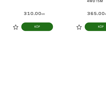
4WD TSM
310,00
365,00
KR
KÖP
KÖP