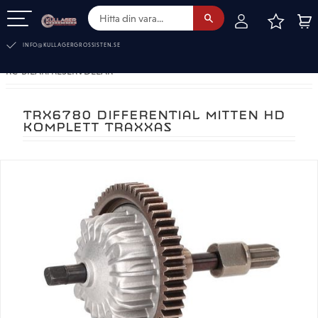
FAVOR
KUN
Meny
INFO@KULLAGERGROSSISTEN.SE
RC-BILAR. RESERVDELAR
TRX6780 DIFFERENTIAL MITTEN HD
KOMPLETT TRAXXAS