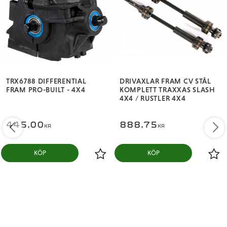
TRX6788 DIFFERENTIAL
DRIVAXLAR FRAM CV STÅL
FRAM PRO-BUILT - 4X4
KOMPLETT TRAXXAS SLASH
4X4 / RUSTLER 4X4
445,00
888,75
KR
KR
KÖP
KÖP