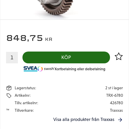
848,75
KR
Lägg til
KÖP
Kortbetalning eller delbetalning
Lagerstatus
2 st i lager
Artikelnr
TRX-6780
Tillv. artikelnr
426780
Tillverkare
Traxxas
Visa alla produkter från Traxxas