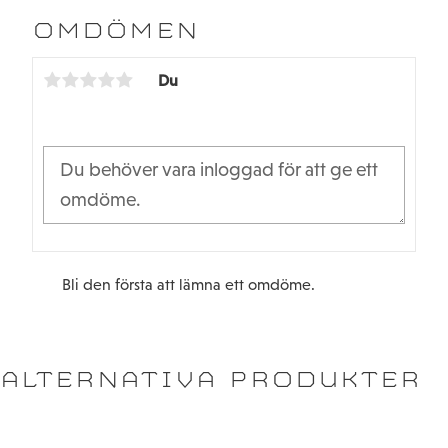
e
t
b
t
OMDÖMEN
o
e
o
r
k
Du
Bli den första att lämna ett omdöme.
ALTERNATIVA PRODUKTER