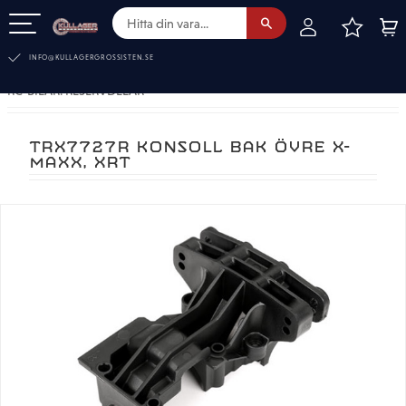
FAVOR
KUN
Meny
INFO@KULLAGERGROSSISTEN.SE
RC-BILAR. RESERVDELAR
TRX7727R KONSOLL BAK ÖVRE X-
MAXX, XRT