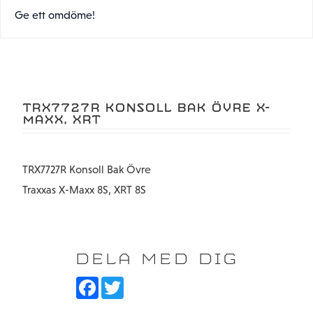
Ge ett omdöme!
TRX7727R KONSOLL BAK ÖVRE X-
MAXX, XRT
TRX7727R Konsoll Bak Övre
Traxxas X-Maxx 8S, XRT 8S
DELA MED DIG
F
T
a
w
c
i