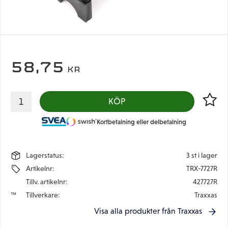
58,75
KR
Lägg til
KÖP
Kortbetalning eller delbetalning
Lagerstatus
3 st i lager
Artikelnr
TRX-7727R
Tillv. artikelnr
427727R
Tillverkare
Traxxas
Visa alla produkter från Traxxas