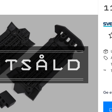
1
Lä
UTSÅLD
T
Ge e