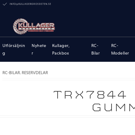
INFO@KULLAGERGROSSISTEN.SE
Utförsäljnin
Nyhete
Kullager,
RC-
RC-
g
r
Packbox
Bilar
Modeller
RC-BILAR. RESERVDELAR
TRX7844 
GUMM