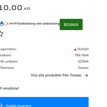
10,00
KR
Kortbetalning eller delbetalning
BEVAKA
gg till i favoriter
Lagerstatus
Slutsåld
Artikelnr
TRX-7844
illv. artikelnr
427844
Tillverkare
Traxxas
Visa alla produkter från Traxxas
tt omdöme!
Snabb leverans