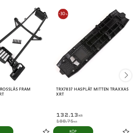
30
%
AROSSLÅS FRAM
TRX7837 HASPLÅT MITTEN TRAXXAS
RT
XRT
132,13
KR
188,75
KR
KÖP