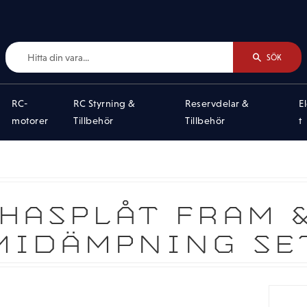
SÖK
RC-
RC Styrning &
Reservdelar &
E
motorer
Tillbehör
Tillbehör
t
HASPLÅT FRAM 
IDÄMPNING SE