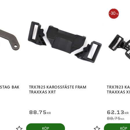
30
%
STAG BAK
TRX7825 KAROSSFÄSTE FRAM
TRX7823 K
TRAXXAS XRT
TRAXXAS X
88,75
62,13
KR
KR
88,75
KR
KÖP
KÖP