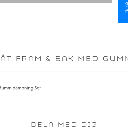
LÅT FRAM & BAK MED GU
d Gummidämpning Set
DELA MED DIG