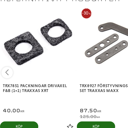
30
%
TRX7851 PACKNINGAR DRIVAXEL
TRX8927 FÖRSTYVNINGS
F&B (1+1) TRAXXAS XRT
SET TRAXXAS MAXX
40,00
87,50
KR
KR
125,00
KR
KÖP
KÖP