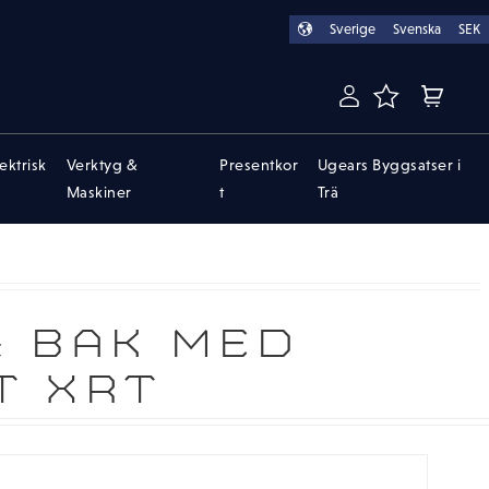
Sverige
Svenska
SEK
FAVORITER
KUNDVA
lektrisk
Verktyg &
Presentkor
Ugears Byggsatser i
Maskiner
t
Trä
& BAK MED
T XRT