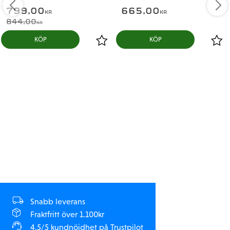
799,00
665,00
KR
KR
844,00
KR
KÖP
KÖP
Snabb leverans
Fraktfritt över 1.100kr
4.5/5 kundnöjdhet på Trustpilot