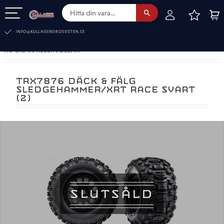
FAVOR
KUN
Meny
INFO@KULLAGERGROSSISTEN.SE
RC-BILAR. RESERVDELAR
TRX7876 DÄCK & FÄLG
SLEDGEHAMMER/XRT RACE SVART
(2)
SLUTSÅLD