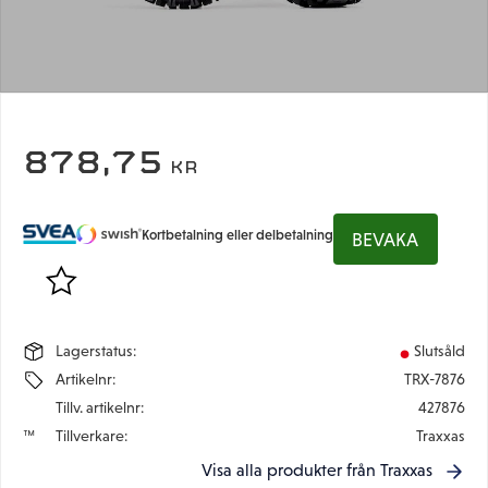
878,75
KR
Kortbetalning eller delbetalning
BEVAKA
Lägg till i favoriter
Lagerstatus
Slutsåld
Artikelnr
TRX-7876
Tillv. artikelnr
427876
Tillverkare
Traxxas
Visa alla produkter från Traxxas