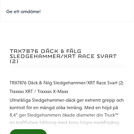
Ge ett omdöme!
TRX7876 DÄCK & FÄLG
SLEDGEHAMMER/XRT RACE SVART
(2)
TRX7876 Däck & Fälg Sledgehammer/XRT Race Svart (2)
Traxxas XRT / Traxxas X-Maxx
Ultratåliga Sledgehammer-däck ger extremt grepp och
kontroll för en mängd olika terräng. Med en höjd på
8,4" ger Sledgehammers ökade diameter din Truck™
en kraftfullare hållning med ännu högre markfrigång.
Däckens design med öppet block rensar lera och skräp