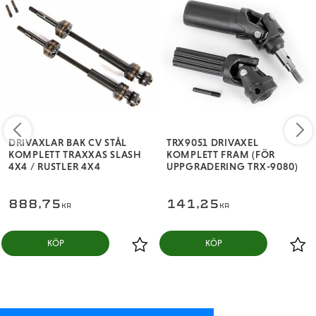
DRIVAXLAR BAK CV STÅL
TRX9051 DRIVAXEL
KOMPLETT TRAXXAS SLASH
KOMPLETT FRAM (FÖR
4X4 / RUSTLER 4X4
UPPGRADERING TRX-9080)
888,75
141,25
KR
KR
KÖP
KÖP