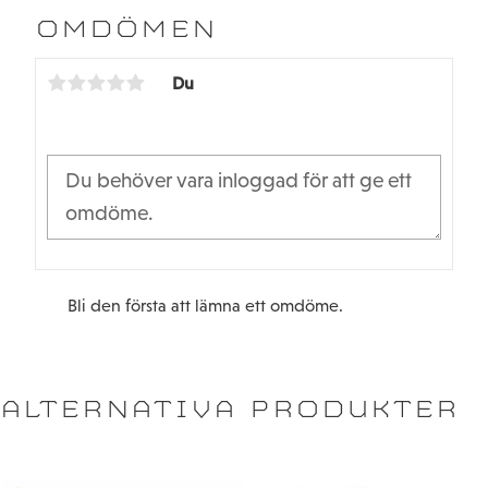
b
t
OMDÖMEN
o
e
o
r
k
Du
Bli den första att lämna ett omdöme.
ALTERNATIVA PRODUKTER