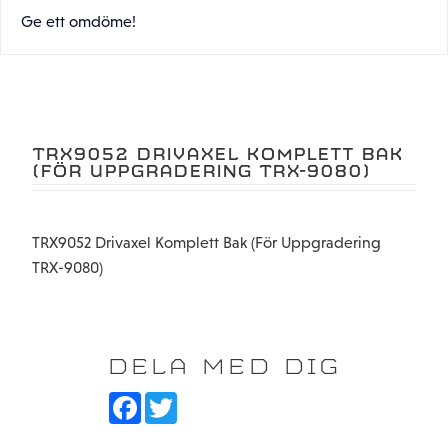
Ge ett omdöme!
TRX9052 DRIVAXEL KOMPLETT BAK
(FÖR UPPGRADERING TRX-9080)
TRX9052 Drivaxel Komplett Bak (För Uppgradering
TRX-9080)
DELA MED DIG
F
T
a
w
c
i
e
t