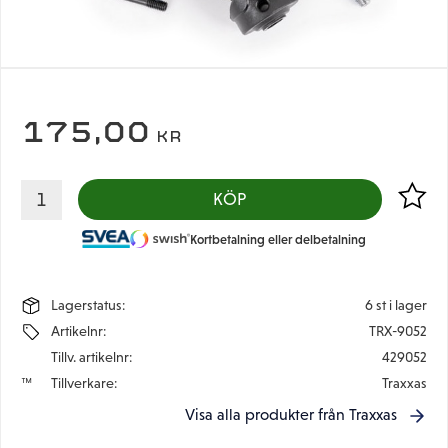
175,00
KR
Lägg til
KÖP
Kortbetalning eller delbetalning
Lagerstatus
6 st i lager
Artikelnr
TRX-9052
Tillv. artikelnr
429052
Tillverkare
Traxxas
Visa alla produkter från Traxxas