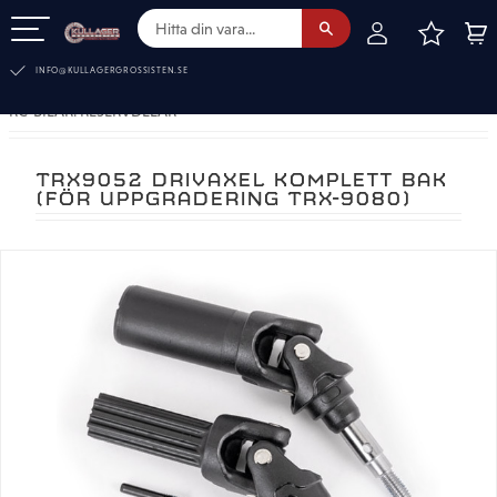
FAVOR
KUN
Meny
INFO@KULLAGERGROSSISTEN.SE
RC-BILAR. RESERVDELAR
TRX9052 DRIVAXEL KOMPLETT BAK
(FÖR UPPGRADERING TRX-9080)