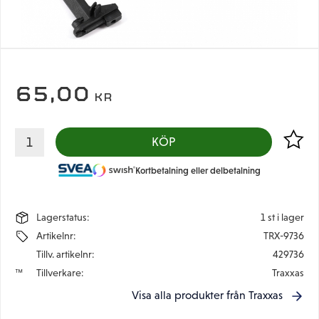
65,00
KR
Lägg til
KÖP
Kortbetalning eller delbetalning
Lagerstatus
1 st i lager
Artikelnr
TRX-9736
Tillv. artikelnr
429736
Tillverkare
Traxxas
Visa alla produkter från Traxxas