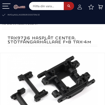
FAVOR
KUN
Meny
INFO@KULLAGERGROSSISTEN.SE
RC-BILAR. RESERVDELAR
TRX9736 HASPLÅT CENTER,
STÖTFÅNGARHÅLLARE F+B TRX-4M