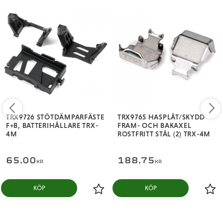
TRX9726 STÖTDÄMPARFÄSTE
TRX9765 HASPLÅT/SKYDD
F+B, BATTERIHÅLLARE TRX-
FRAM- OCH BAKAXEL
4M
ROSTFRITT STÅL (2) TRX-4M
65,00
188,75
KR
KR
KÖP
KÖP