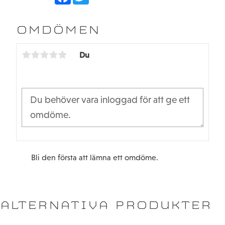
a
w
c
i
e
t
b
t
OMDÖMEN
o
e
o
r
k
Du
Bli den första att lämna ett omdöme.
ALTERNATIVA PRODUKTER