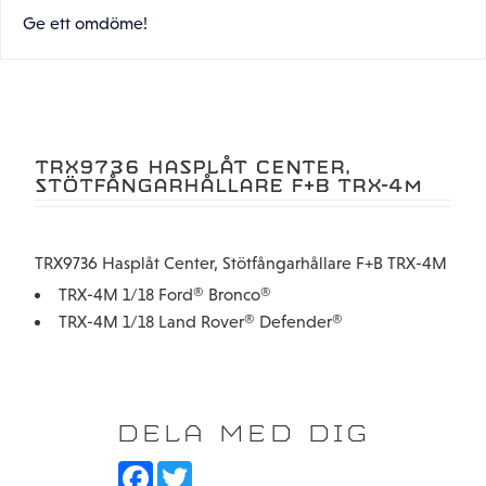
Ge ett omdöme!
TRX9736 HASPLÅT CENTER,
STÖTFÅNGARHÅLLARE F+B TRX-4M
TRX9736 Hasplåt Center, Stötfångarhållare F+B TRX-4M
TRX-4M 1/18 Ford® Bronco®
TRX-4M 1/18 Land Rover® Defender®
DELA MED DIG
F
T