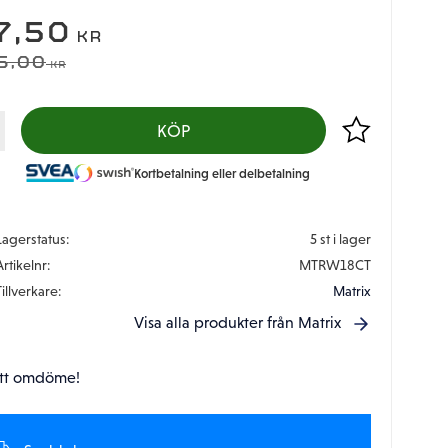
EDSATT PRIS:
7,50
KR
DINARIE PRIS:
5,00
KR
Lägg till i favor
KÖP
Kortbetalning eller delbetalning
Lagerstatus
5 st i lager
Artikelnr
MTRW18CT
Tillverkare
Matrix
Visa alla produkter från Matrix
tt omdöme!