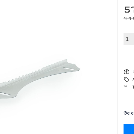
N
5
OR
11
Ge e