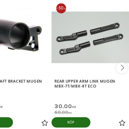
50
%
AFT BRACKET MUGEN
REAR UPPER ARM LINK MUGEN
MBX-7T/MBX-8T ECO
30,00
KR
KR
60,00
KR
KÖP