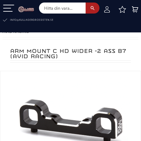
FAVOR
KUN
Meny
INFO@KULLAGERGROSSISTEN.SE
AVID RACING
ARM MOUNT C HD WIDER -2 ASS B7
(AVID RACING)