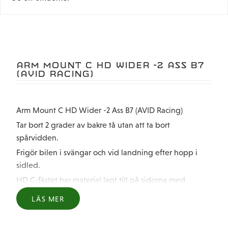
ARM MOUNT C HD WIDER -2 ASS B7
(AVID RACING)
Arm Mount C HD Wider -2 Ass B7 (AVID Racing)
Tar bort 2 grader av bakre tå utan att ta bort
spårvidden.
Frigör bilen i svängar och vid landning efter hopp i
sidled.
HD C-fästet har material lagt till på sidorna med
pillerutskärningarna borttagna så att det behåller sin
LÄS MER
styrka vid stötar.
Tillverkad med 7075-T6 och anodiserad svart med