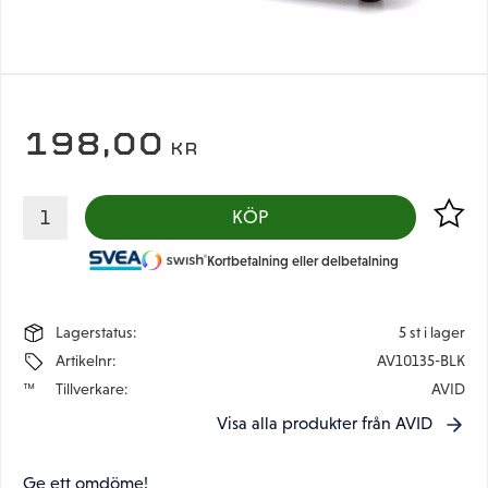
198,00
KR
Lägg til
KÖP
Kortbetalning eller delbetalning
Lagerstatus
5 st i lager
Artikelnr
AV10135-BLK
Tillverkare
AVID
Visa alla produkter från AVID
Ge ett omdöme!