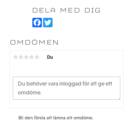
silverfasade höjdpunkter.
DELA MED DIG
Laseretsad Avid-logotyp och -2° på sidan för enkel
identifiering.
F
T
a
w
c
i
e
t
b
t
OMDÖMEN
o
e
o
r
k
Du
Bli den första att lämna ett omdöme.