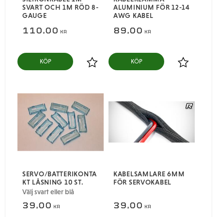
SVART OCH 1M RÖD 8-
ALUMINIUM FÖR 12-14
GAUGE
AWG KABEL
110,00
89,00
KR
KR
KÖP
KÖP
Lägg till i favoriter
Lägg till i
SERVO/BATTERIKONTA
KABELSAMLARE 6MM
KT LÅSNING 10 ST.
FÖR SERVOKABEL
Välj svart eller blå
39,00
39,00
KR
KR