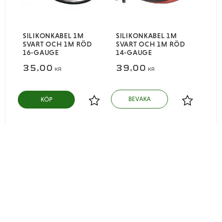
SILIKONKABEL 1M
SILIKONKABEL 1M
SVART OCH 1M RÖD
SVART OCH 1M RÖD
16-GAUGE
14-GAUGE
35,00
39,00
KR
KR
KÖP
Lägg till i favoriter
Lägg till i