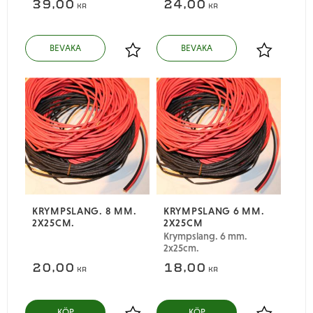
39,00
24,00
KR
KR
Lägg till i favoriter
Lägg till i
KRYMPSLANG. 8 MM.
KRYMPSLANG 6 MM.
2X25CM.
2X25CM
Krympslang. 6 mm.
2x25cm.
20,00
18,00
KR
KR
KÖP
KÖP