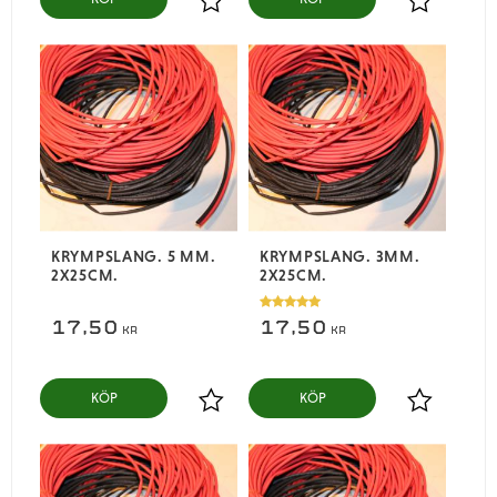
Lägg till i favoriter
Lägg till i
KRYMPSLANG. 5 MM.
KRYMPSLANG. 3MM.
2X25CM.
2X25CM.
17,50
17,50
KR
KR
KÖP
KÖP
Lägg till i favoriter
Lägg till i