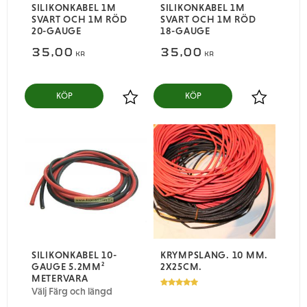
SILIKONKABEL 1M
SILIKONKABEL 1M
SVART OCH 1M RÖD
SVART OCH 1M RÖD
20-GAUGE
18-GAUGE
35,00
35,00
KR
KR
KÖP
KÖP
Lägg till i favoriter
Lägg till i
SILIKONKABEL 10-
KRYMPSLANG. 10 MM.
GAUGE 5.2MM²
2X25CM.
METERVARA
Välj Färg och längd