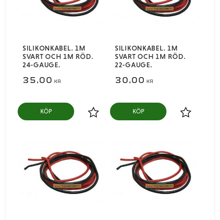
SILIKONKABEL. 1M
SILIKONKABEL. 1M
SVART OCH 1M RÖD.
SVART OCH 1M RÖD.
24-GAUGE.
22-GAUGE.
35,00
30,00
KR
KR
KÖP
KÖP
Lägg till i favoriter
Lägg till i