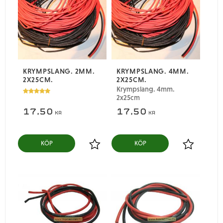
KRYMPSLANG. 2MM.
KRYMPSLANG. 4MM.
2X25CM.
2X25CM.
Krympslang. 4mm.
2x25cm
17,50
17,50
KR
KR
KÖP
KÖP
Lägg till i favoriter
Lägg till i