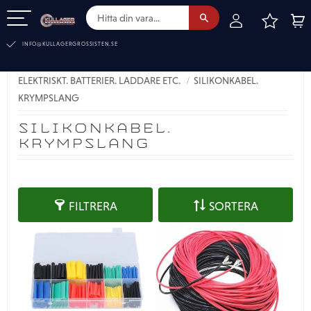
FAVOR
KUN
Meny
INFO@KULLAGERGROSSISTEN.SE
ELEKTRISKT. BATTERIER. LADDARE ETC.
SILIKONKABEL.
KRYMPSLANG
SILIKONKABEL.
KRYMPSLANG
FILTRERA
SORTERA