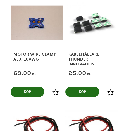
MOTOR WIRE CLAMP
KABELHÅLLARE
ALU. 10AWG
THUNDER
INNOVATION
69,00
25,00
KR
KR
KÖP
KÖP
Lägg till i favoriter
Lägg till i