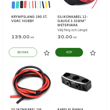
KRYMPSLANG 280 ST.
SILIKONKABEL 12-
VGRC HOBBY
GAUGE 3.31MM²
METERVARA
Välj Färg och Längd
139,00
30,00
KR
KR
Lägg till i favoriter
Lägg till i
SILIKONKABEL 1M
KABELKLÄMMA