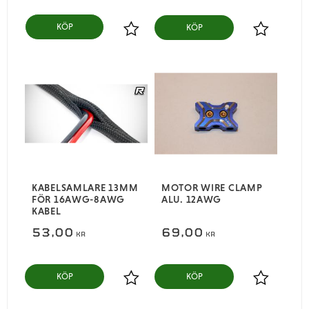
KÖP
Lägg till i favoriter
Lägg till i
KABELSAMLARE 13MM
MOTOR WIRE CLAMP
FÖR 16AWG-8AWG
ALU. 12AWG
KABEL
53,00
69,00
KR
KR
KÖP
KÖP
Lägg till i favoriter
Lägg till i