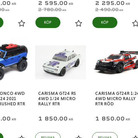
,00
2 595,00
2 295,00
KR
KR
KR
00
2 780,00
2 490,00
KR
KR
KR
Lägg till i favoriter
Lägg till i favoriter
L
RONCO 4WD
CARISMA GT24 RS
CARISMA GT24R 1:2
X24 2021
4WD 1/24 MICRO
4WD MICRO RALLY
RUSHED RTR
RALLY RTR
RTR RÖD
,00
1 850,00
1 850,00
KR
KR
KR