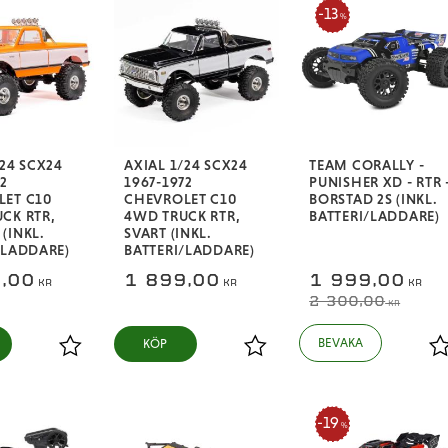
13
%
/24 SCX24
AXIAL 1/24 SCX24
TEAM CORALLY -
72
1967-1972
PUNISHER XD - RTR 
ET C10
CHEVROLET C10
BORSTAD 2S (INKL.
CK RTR,
4WD TRUCK RTR,
BATTERI/LADDARE)
(INKL.
SVART (INKL.
/LADDARE)
BATTERI/LADDARE)
,00
1 899,00
1 999,00
KR
KR
KR
2 300,00
KR
KÖP
Lägg till i favoriter
Lägg till i favoriter
L
19
%