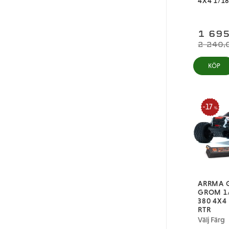
4X4 1/18
1 695
2 240,
17
%
ARRMA 
GROM 1
380 4X4
RTR
Välj Färg