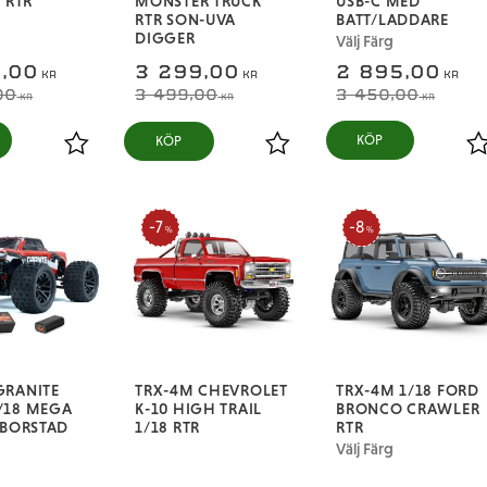
 RTR
MONSTER TRUCK
USB-C MED
RTR SON-UVA
BATT/LADDARE
DIGGER
Välj Färg
,00
3 299,00
2 895,00
KR
KR
KR
00
3 499,00
3 450,00
KR
KR
KR
KÖP
Lägg till i favoriter
Lägg till i favoriter
L
7
8
%
%
GRANITE
TRX-4M CHEVROLET
TRX-4M 1/18 FORD
/18 MEGA
K-10 HIGH TRAIL
BRONCO CRAWLER
 BORSTAD
1/18 RTR
RTR
Välj Färg