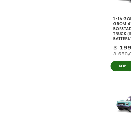
1/16 G
GROM 4
BORSTA
TRUCK (I
BATTERI
2 199
2 660,