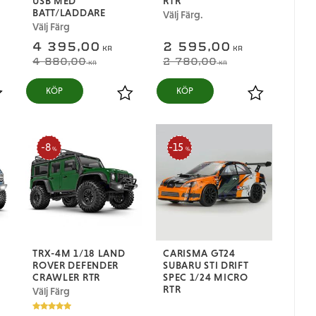
USB MED
RTR
BATT/LADDARE
Välj Färg.
Välj Färg
4 395,00
2 595,00
KR
KR
4 880,00
2 780,00
KR
KR
ägg till i favoriter
Lägg till i favoriter
Lägg till i fa
8
15
%
%
TRX-4M 1/18 LAND
CARISMA GT24
ROVER DEFENDER
SUBARU STI DRIFT
CRAWLER RTR
SPEC 1/24 MICRO
RTR
Välj Färg