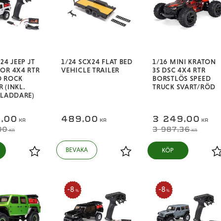
24 JEEP JT
1/24 SCX24 FLAT BED
1/16 MINI KRATON
OR 4X4 RTR
VEHICLE TRAILER
3S DSC 4X4 RTR
D ROCK
BORSTLÖS SPEED
 (INKL.
TRUCK SVART/RÖD
/LADDARE)
,00
489,00
3 249,00
KR
KR
KR
00
3 987,36
KR
KR
KÖP
Lägg till i favoriter
Lägg till i favoriter
L
8
8
%
%