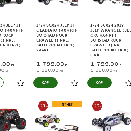
24 JEEP JT
1/24 SCX24 JEEP JT
1/24 SCX24 2019
OR 4X4 RTR
GLADIATOR 4X4 RTR
JEEP WRANGLER JL
D ROCK
BORSTAD ROCK
CRC 4X4 RTR
 (INKL.
CRAWLER (INKL.
BORSTAD ROCK
/LADDARE)
BATTERI/LADDARE)
CRAWLER (INKL.
SVART
BATTERI/LADDARE)
GRÅ
,00
1 799,00
1 799,00
KR
KR
KR
00
1 960,00
1 960,00
KR
KR
KR
KÖP
KÖP
Lägg till i favoriter
Lägg till i favoriter
L
NYHET
20
20
%
%