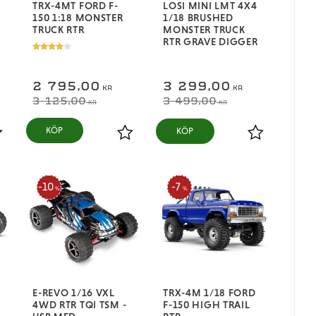
TRX-4MT FORD F-
LOSI MINI LMT 4X4
150 1:18 MONSTER
1/18 BRUSHED
TRUCK RTR
MONSTER TRUCK
RTR GRAVE DIGGER
2 795,00
3 299,00
KR
KR
3 125,00
3 499,00
KR
KR
KÖP
ägg till i favoriter
Lägg till i favoriter
Lägg till i fa
10
7
%
%
E-REVO 1/16 VXL
TRX-4M 1/18 FORD
4WD RTR TQI TSM -
F-150 HIGH TRAIL