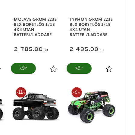
MOJAVE GROM 223S
TYPHON GROM 223S
BLX BORSTLÖS 1/18
BLX BORSTLÖS 1/18
4X4 UTAN
4X4 UTAN
BATTERI/LADDARE
BATTERI/LADDARE
2 785,00
2 495,00
KR
KR
KÖP
KÖP
ägg till i favoriter
Lägg till i favoriter
Lägg till i fa
11
6
%
%