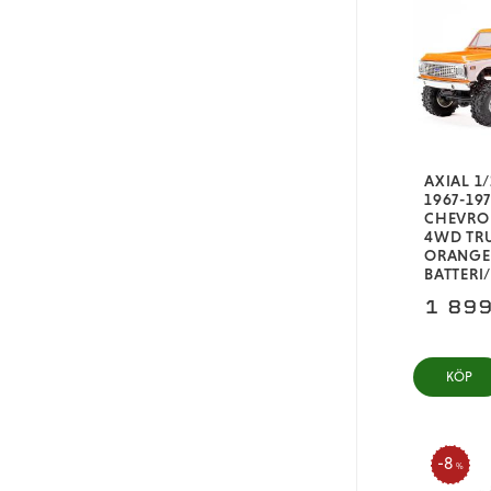
Team Losi Racing
Svart
Traxxas
Grön
Orange
Grå
Vit
AXIAL 1
1967-19
Lila
CHEVROL
4WD TRU
Silver
ORANGE 
BATTERI
Brun
1 899
Sandfärgad
A51
KÖP
Gul
Röd/Blå
Blågrön
8
%