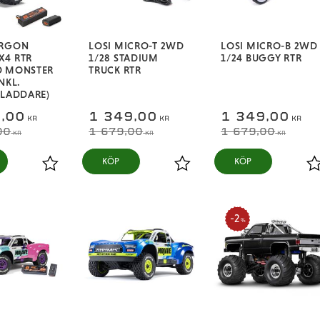
ORGON
LOSI MICRO-T 2WD
LOSI MICRO-B 2WD
X4 RTR
1/28 STADIUM
1/24 BUGGY RTR
D MONSTER
TRUCK RTR
NKL.
/LADDARE)
,00
1 349,00
1 349,00
KR
KR
KR
00
1 679,00
1 679,00
KR
KR
KR
Lägg till i favoriter
Lägg till i favoriter
L
2
%