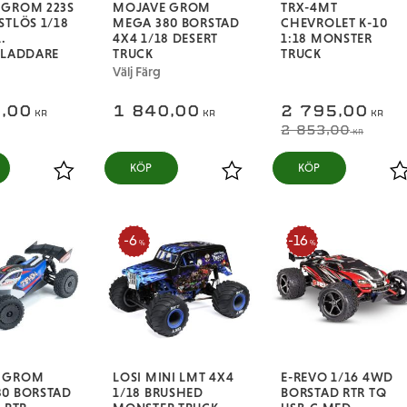
 GROM 223S
MOJAVE GROM
TRX-4MT
STLÖS 1/18
MEGA 380 BORSTAD
CHEVROLET K-10
.
4X4 1/18 DESERT
1:18 MONSTER
/LADDARE
TRUCK
TRUCK
Välj Färg
,00
1 840,00
2 795,00
KR
KR
KR
2 853,00
KR
Lägg till i favoriter
Lägg till i favoriter
L
6
16
%
%
 GROM
LOSI MINI LMT 4X4
E-REVO 1/16 4WD
80 BORSTAD
1/18 BRUSHED
BORSTAD RTR TQ