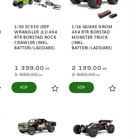
1/30 SCX30 JEEP
1/16 QUAKE GROM
U
WRANGLER JLU 4X4
4X4 RTR BORSTAD
RTR BORSTAD ROCK
MONSTER TRUCK
CRAWLER (INKL.
(INKL.
BATTERI/LADDARE)
BATTERI/LADDARE)
1 399,00
2 199,00
KR
KR
1 680,00
2 660,00
KR
KR
ägg till i favoriter
Lägg till i favoriter
Lägg till i fa