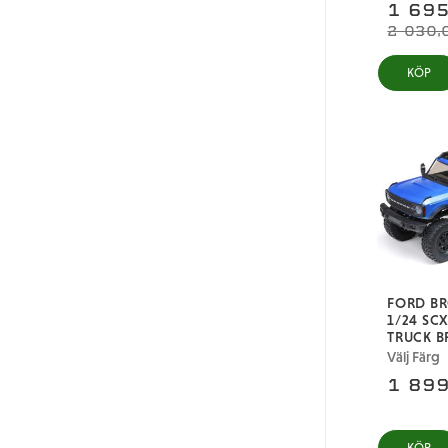
1 695
2 030,
FORD B
1/24 SC
TRUCK B
Välj Färg
1 899