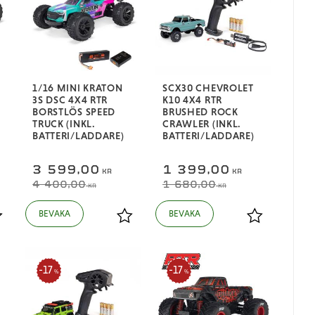
1/16 MINI KRATON
SCX30 CHEVROLET
3S DSC 4X4 RTR
K10 4X4 RTR
BORSTLÖS SPEED
BRUSHED ROCK
TRUCK (INKL.
CRAWLER (INKL.
BATTERI/LADDARE)
BATTERI/LADDARE)
3 599,00
1 399,00
KR
KR
4 400,00
1 680,00
KR
KR
ägg till i favoriter
Lägg till i favoriter
Lägg till i fa
17
17
%
%