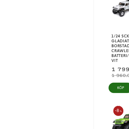
TRX-SVART
TRX-ROSA
TRX-XBLÅ
Brons
1/24 SCX
Röd/blå
GLADIAT
BORSTA
Turkos/rosa
CRAWLER
BATTERI
Svart/grön
VIT
1 799
1 960,
KÖP
8
%