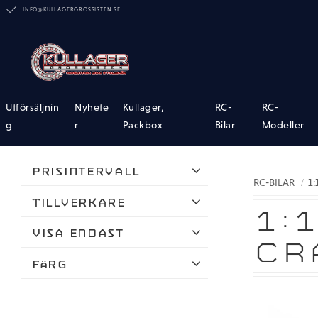
INFO@KULLAGERGROSSISTEN.SE
Utförsäljnin
Nyhete
Kullager,
RC-
RC-
g
r
Packbox
Bilar
Modeller
Prisintervall
RC-BILAR
1
489
4 395
Tillverkare
1:
ARRMA
Visa endast
CR
AXIAL
Finns i lager
Färg
Carisma
Blå
Team Corally
Röd