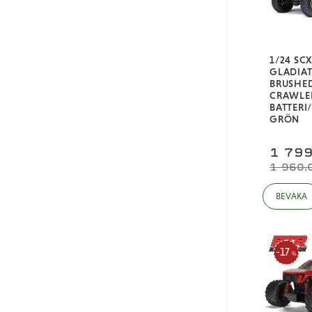
1/24 SCX
GLADIAT
BRUSHE
CRAWLER
BATTERI
GRÖN
1 799
1 960,
17
%