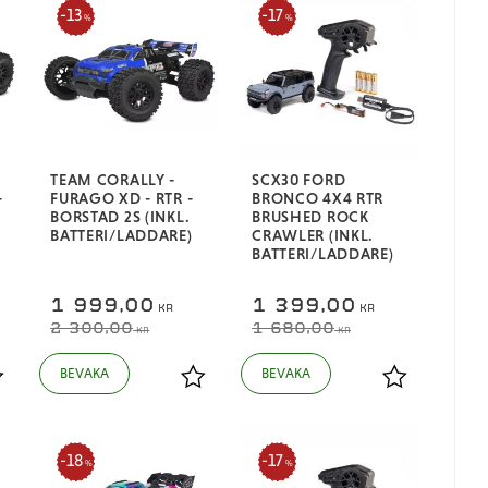
13
17
%
%
TEAM CORALLY -
SCX30 FORD
-
FURAGO XD - RTR -
BRONCO 4X4 RTR
BORSTAD 2S (INKL.
BRUSHED ROCK
BATTERI/LADDARE)
CRAWLER (INKL.
BATTERI/LADDARE)
1 999,00
1 399,00
KR
KR
2 300,00
1 680,00
KR
KR
ägg till i favoriter
Lägg till i favoriter
Lägg till i fa
18
17
%
%