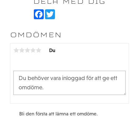
DELA MED DIG
F
T
a
w
c
i
e
t
b
t
OMDÖMEN
o
e
o
r
k
Du
Bli den första att lämna ett omdöme.