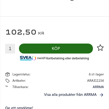
102,50
KR
Lägg til
KÖP
Kortbetalning eller delbetalning
Lagerstatus
6 st i lager
Artikelnr
ARA311154
Tillverkare
ARRMA
Visa alla produkter från ARRMA
Ge ett omdöme!