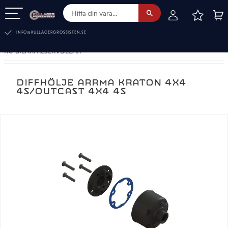
FAVOR
KUN
Meny
INFO@KULLAGERGROSSISTEN.SE
RC-BILAR. RESERVDELAR
DIFFHÖLJE ARRMA KRATON 4X4
4S/OUTCAST 4X4 4S