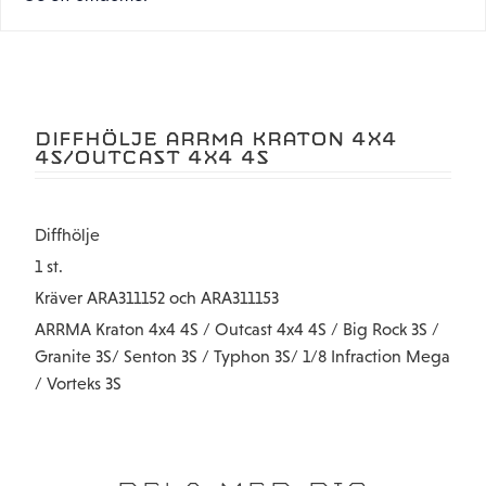
DIFFHÖLJE ARRMA KRATON 4X4
4S/OUTCAST 4X4 4S
Diffhölje
1 st.
Kräver ARA311152 och ARA311153
ARRMA Kraton 4x4 4S / Outcast 4x4 4S / Big Rock 3S /
Granite 3S/ Senton 3S / Typhon 3S/ 1/8 Infraction Mega
/ Vorteks 3S