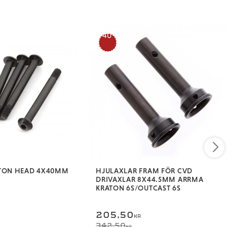
40
%
TTON HEAD 4X40MM
HJULAXLAR FRAM FÖR CVD
DRIVAXLAR 8X44.5MM ARRMA
KRATON 6S/OUTCAST 6S
205,50
KR
342,50
KR