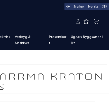
Sverige
Svenska
SEK
FAVORITER
KUNDVA
lektrisk
Verktyg &
Presentkor
Ugears Byggsatser i
Maskiner
t
Trä
 ARRMA KRATON
S