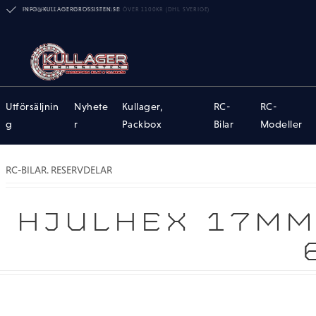
INFO@KULLAGERGROSSISTEN.SE
Utförsäljnin
Nyhete
Kullager,
RC-
RC-
g
r
Packbox
Bilar
Modeller
RC-BILAR. RESERVDELAR
HJULHEX 17MM