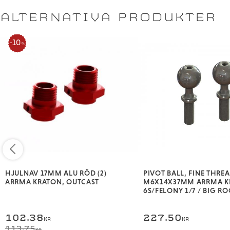
ALTERNATIVA PRODUKTER
10
%
HJULNAV 17MM ALU RÖD (2)
PIVOT BALL, FINE THRE
ARRMA KRATON, OUTCAST
M6X14X37MM ARRMA K
6S/FELONY 1/7 / BIG RO
102,38
227,50
KR
KR
113,75
KR