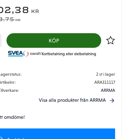
EDSATT PRIS:
02,38
KR
DINARIE PRIS:
3,75
KR
Lägg till i favor
KÖP
Kortbetalning eller delbetalning
Lagerstatus
2 st i lager
Artikelnr
ARA311117
Tillverkare
ARRMA
Visa alla produkter från ARRMA
tt omdöme!