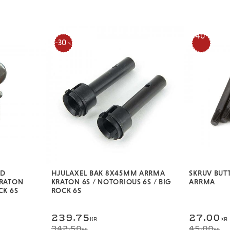
40
30
%
%
AD
HJULAXEL BAK 8X45MM ARRMA
SKRUV BU
RATON
KRATON 6S / NOTORIOUS 6S / BIG
ARRMA
CK 6S
ROCK 6S
239,75
27,00
KR
KR
342,50
45,00
KR
KR