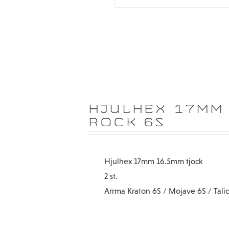
HJULHEX 17MM 
ROCK 6S
Hjulhex 17mm 16.5mm tjock
2 st.
Arrma Kraton 6S / Mojave 6S / Tali