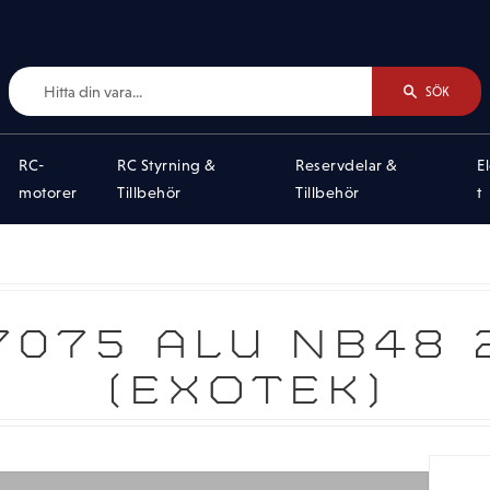
SÖK
RC-
RC Styrning &
Reservdelar &
E
motorer
Tillbehör
Tillbehör
t
7075 ALU NB48 2
(EXOTEK)