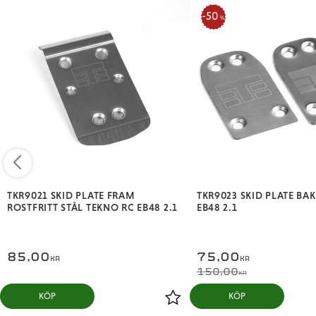
50
%
TKR9021 SKID PLATE FRAM
TKR9023 SKID PLATE BA
ROSTFRITT STÅL TEKNO RC EB48 2.1
EB48 2.1
85,00
75,00
KR
KR
150,00
KR
KÖP
KÖP