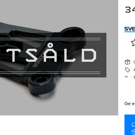
3
Lä
UTSÅLD
Ge e