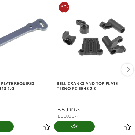
50
%
PLATE REQUIRES
BELL CRANKS AND TOP PLATE
B48 2.0
TEKNO RC EB48 2.0
55,00
KR
110,00
KR
KÖP