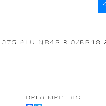
075 ALU NB48 2.0/EB48 
DELA MED DIG
F
T