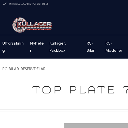
INFO@KULLAGERGROSSISTEN.SE
Utförsäljnin
Nyhete
Kullager,
RC-
RC-
g
r
Packbox
Bilar
Modeller
RC-BILAR. RESERVDELAR
TOP PLATE 