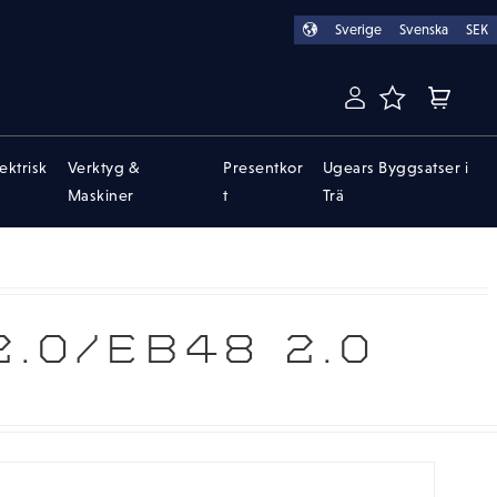
Sverige
Svenska
SEK
FAVORITER
KUNDVA
lektrisk
Verktyg &
Presentkor
Ugears Byggsatser i
Maskiner
t
Trä
.0/EB48 2.0