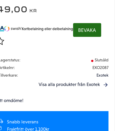
49,00
KR
Kortbetalning eller delbetalning
BEVAKA
gg till i favoriter
Lagerstatus
Slutsåld
Artikelnr
EXO2087
Tillverkare
Exotek
Visa alla produkter från Exotek
tt omdöme!
Snabb leverans
Fraktfritt över 1.100kr