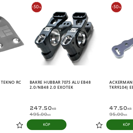
50
50
%
%
K TEKNO RC
BAKRE HUBBAR 7075 ALU EB48
ACKERMAN 
2.0/NB48 2.0 EXOTEK
TKR9104) E
247,50
47,50
KR
KR
495,00
95,00
KR
KR
KÖP
KÖP