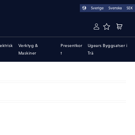
Sverige
Svenska
SEK
FAVORITER
KUNDVA
lektrisk
Verktyg &
Presentkor
Ugears Byggsatser i
Maskiner
t
Trä