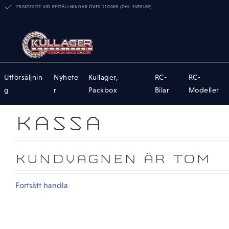
FRAKTFRITT VID BESTÄLLNINGAR ÖVER 1100KR (DHL SVERIGE)
Utförsäljnin
Nyhete
Kullager,
RC-
RC-
g
r
Packbox
Bilar
Modeller
KASSA
KUNDVAGNEN ÄR TOM
Fortsätt handla