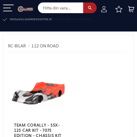
FAVOR
KUN
Meny
FRAKTFRITT VID BESTÄLLNINGAR ÖVER 1100KR (DHL SVERIGE)
INFO@KULLAGERGROSSISTEN.SE
1:12 ON ROAD
RC-BILAR
1:12 ON ROAD
TEAM CORALLY - SSX-
125 CAR KIT - 7075
EDITION - CHASSIS KIT