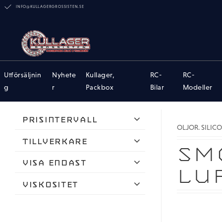
INFO@KULLAGERGROSSISTEN.SE
Utförsäljnin
Nyhete
Kullager,
RC-
RC-
g
r
Packbox
Bilar
Modeller
Prisintervall
OLJOR. SILICO
30
175
Tillverkare
SM
AVID
Visa endast
LU
Hudy
Finns i lager
Viskositet
Le Smörjmedel
Tunn
Muc-Off
Ultra Tunn