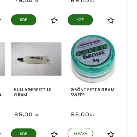
79,00
69,00
KR
KR
KÖP
KÖP
ägg till i favoriter
Lägg till i favoriter
Lägg till i fa
H
KULLAGERFETT 10
GRÖNT FETT 5 GRAM
0
GRAM
SWEEP
35,00
55,00
KR
KR
KÖP