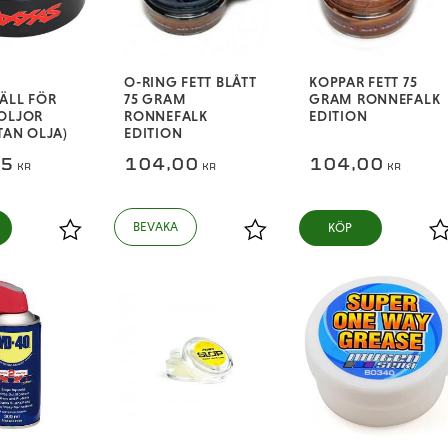
O-RING FETT BLÅTT
KOPPAR FETT 75
ÄLL FÖR
75 GRAM
GRAM RONNEFALK
OLJOR
RONNEFALK
EDITION
TAN OLJA)
EDITION
25
104,00
104,00
KR
KR
KR
KÖP
Lägg till i favoriter
Lägg till i favoriter
L