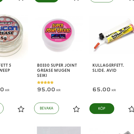
Lägg till i favoriter
Lägg till i favoriter
L
ETT 5
B0330 SUPER JOINT
KULLAGERFETT.
WEEP
GREASE MUGEN
SLIDE. AVID
SEIKI
00
95,00
65,00
KR
KR
KR
KÖP
Lägg till i favoriter
Lägg till i favoriter
L