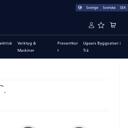
Sverige
Svenska
SEK
FAVORITER
KUNDVA
lektrisk
Verktyg &
Presentkor
Ugears Byggsatser i
Maskiner
t
Trä
.