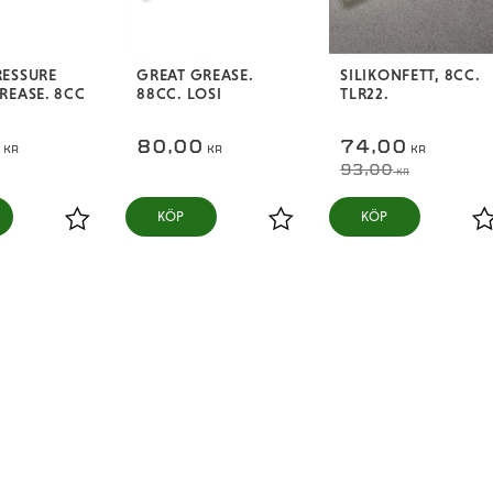
ESSURE
GREAT GREASE.
SILIKONFETT, 8CC.
REASE. 8CC
88CC. LOSI
TLR22.
0
80,00
74,00
KR
KR
KR
93,00
KR
KÖP
KÖP
Lägg till i favoriter
Lägg till i favoriter
L