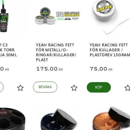
F C3
YEAH RACING FETT
YEAH RACING FETT
K TORR
FÖR METALL/O-
FÖR KULLAGER /
JA 50ML
RINGAR/KULLAGER/
PLASTDREV 15GRA
PLAST
00
175,00
75,00
KR
KR
KR
KÖP
Lägg till i favoriter
Lägg till i favoriter
L