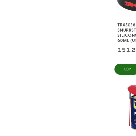
TRX5038
SNURRST
SILICON
60ML (U
151,
KÖP