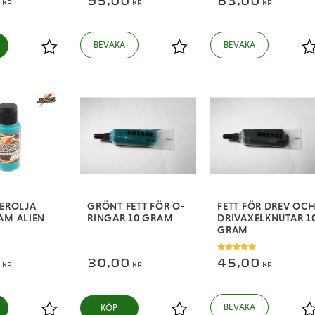
0
95,00
83,00
KR
KR
KR
Lägg till i favoriter
Lägg till i favoriter
L
TEROLJA
GRÖNT FETT FÖR O-
FETT FÖR DREV OC
AM ALIEN
RINGAR 10 GRAM
DRIVAXELKNUTAR 1
GRAM
0
30,00
45,00
KR
KR
KR
KÖP