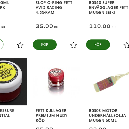
00ML
SLOP O-RING FETT
B0340 SUPER
URK
AVID RACING
ENVÄGSLAGER FETT
4.5GRAM
MUGEN SEIKI
0
35,00
110,00
KR
KR
KR
KÖP
KÖP
Lägg till i favoriter
Lägg till i favoriter
L
ESSURE
FETT KULLAGER
B0303 MOTOR
NTIAL
PREMIUM HUDY
UNDERHÅLLSOLJA
RÖD
MUGEN 60ML