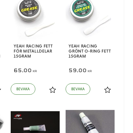
YEAH RACING FETT
YEAH RACING
FÖR METALLDELAR
GRÖNT O-RING FETT
M
15GRAM
15GRAM
65,00
59,00
KR
KR
ägg till i favoriter
Lägg till i favoriter
Lägg till i fa