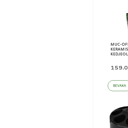
Mugen Seiki
PR Racing
Sweep USA
Team Associated
Team Losi Racing
MUC-OF
Thunder Innovation
KERAMIS
KEDJEOL
Traxxas
WD-40
159,
XTR
Yeahracing