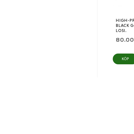
HIGH-PR
BLACK G
LOSI.
80,0
KÖP