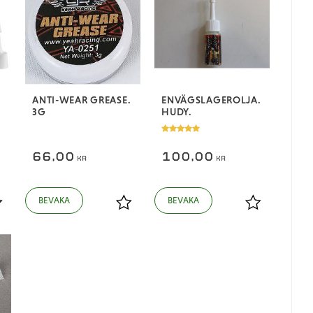
ANTI-WEAR GREASE.
ENVÄGSLAGEROLJA.
3G
HUDY.
66,00
100,00
KR
KR
ägg till i favoriter
Lägg till i favoriter
Lägg till i fa