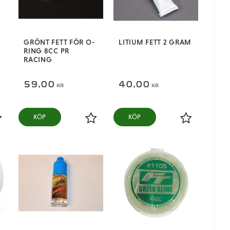
GRÖNT FETT FÖR O-
LITIUM FETT 2 GRAM
RING 8CC PR
RACING
59,00
40,00
KR
KR
KÖP
KÖP
ägg till i favoriter
Lägg till i favoriter
Lägg till i fa