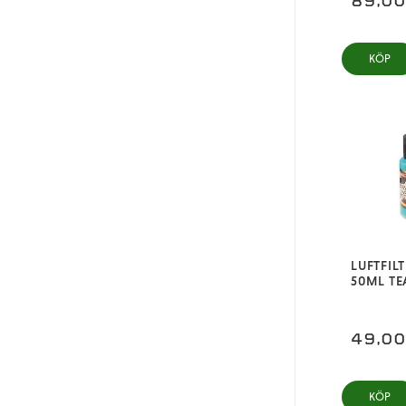
89,0
KÖP
LUFTFIL
50ML TE
49,0
KÖP