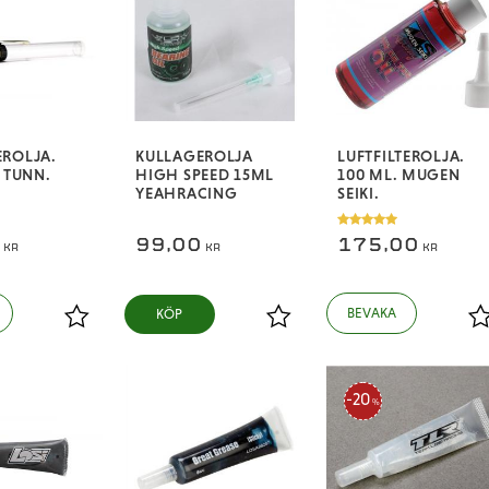
ROLJA.
KULLAGEROLJA
LUFTFILTEROLJA.
. TUNN.
HIGH SPEED 15ML
100 ML. MUGEN
YEAHRACING
SEIKI.
0
99,00
175,00
KR
KR
KR
KÖP
Lägg till i favoriter
Lägg till i favoriter
L
20
%