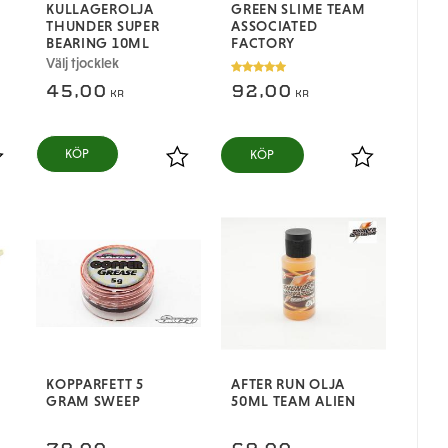
KULLAGEROLJA
GREEN SLIME TEAM
THUNDER SUPER
ASSOCIATED
BEARING 10ML
FACTORY
Välj tjocklek
45,00
92,00
KR
KR
KÖP
ägg till i favoriter
Lägg till i favoriter
Lägg till i fa
KOPPARFETT 5
AFTER RUN OLJA
GRAM SWEEP
50ML TEAM ALIEN