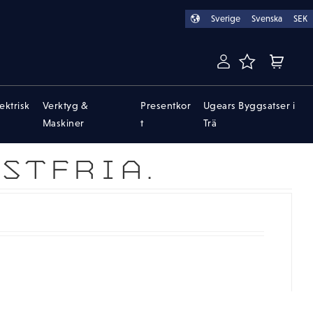
Sverige
Svenska
SEK
FAVORITER
KUNDVA
lektrisk
Verktyg &
Presentkor
Ugears Byggsatser i
Maskiner
t
Trä
STFRIA.