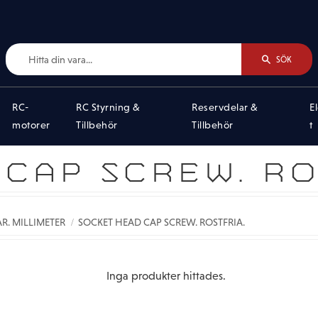
SÖK
RC-
RC Styrning &
Reservdelar &
E
motorer
Tillbehör
Tillbehör
t
CAP SCREW. RO
R. MILLIMETER
SOCKET HEAD CAP SCREW. ROSTFRIA.
Inga produkter hittades.