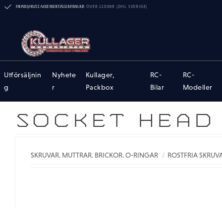
FRAKTFRITT VID BESTÄLLNINGAR ÖVER 1100KR (DHL SVERIGE)
INFO@KULLAGERGROSSISTEN.SE
Utförsäljnin
Nyhete
Kullager,
RC-
RC-
g
r
Packbox
Bilar
Modeller
SOCKET HEAD 
SKRUVAR. MUTTRAR. BRICKOR. O-RINGAR
ROSTFRIA SKRUVA