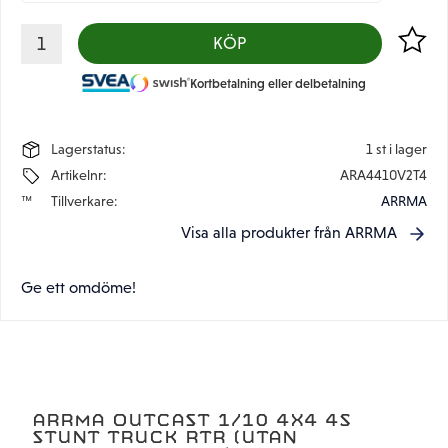
Lägg til
KÖP
Kortbetalning eller delbetalning
Lagerstatus
1 st i lager
Artikelnr
ARA4410V2T4
Tillverkare
ARRMA
Visa alla produkter från ARRMA
Ge ett omdöme!
ARRMA OUTCAST 1/10 4X4 4S
STUNT TRUCK RTR (UTAN