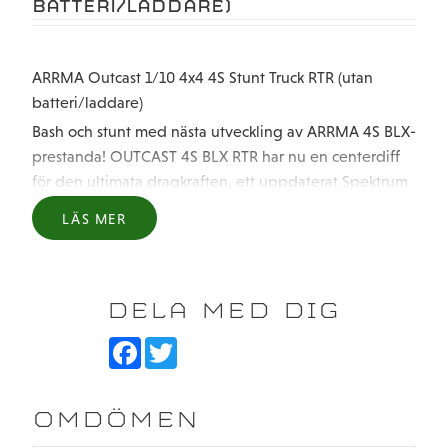
BATTERI/LADDARE)
ARRMA Outcast 1/10 4x4 4S Stunt Truck RTR (utan
batteri/laddare)
Bash och stunt med nästa utveckling av ARRMA 4S BLX-
prestanda! OUTCAST 4S BLX RTR har nu en centerdiff
för den ultimata dragkraften, ett uppdaterat Spektrum
borstlöst system för extra kraft, mer smutsskydd.
LÄS MER
Nyckelfunktioner
Ökad dragkraft från en aluminiumhöljd
centerdifferential
DELA MED DIG
Uppdaterat 4S LiPo-kapabelt Spektrum borstlöst
kraftsystem
F
T
a
w
Ytterligare smutsskydd för ännu större hållbarhet
c
i
e
t
Uppdaterat chassi med centerdiff-modul,
b
t
OMDÖMEN
o
e
Bärarmshållare och smutsavlopp
o
r