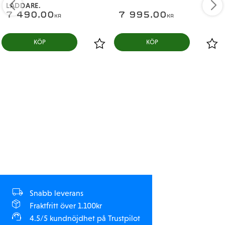
LADDARE.
Justerbar åkhöjd
7 490,00
7 995,00
KR
KR
Justerbara kroppsfästen
Främre stötfångare och skyddande nedre främre och
bakre glidplåtar
Wheelie bar med gummidäck
2-års begränsad garanti (se webbplatsen för mer
information)
Snabb leverans
Fraktfritt över 1.100kr
Översikt
4.5/5 kundnöjdhet på Trustpilot