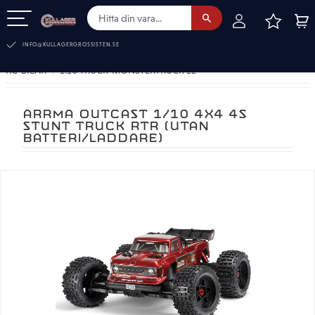
FAVOR
KUN
Meny
INFO@KULLAGERGROSSISTEN.SE
RC-BILAR
1:10 TRUCK-MONSTERTRUCK EL
ARRMA OUTCAST 1/10 4X4 4S
STUNT TRUCK RTR (UTAN
BATTERI/LADDARE)