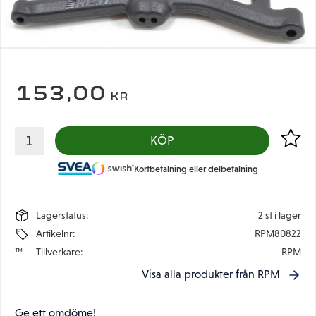
153,00
KR
Lägg til
KÖP
Kortbetalning eller delbetalning
Lagerstatus
2 st i lager
Artikelnr
RPM80822
Tillverkare
RPM
Visa alla produkter från RPM
Ge ett omdöme!