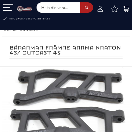
FAVOR
KUN
Meny
INFO@KULLAGERGROSSISTEN.SE
RPM RC PRODUCTS
BÄRARMAR FRÄMRE ARRMA KRATON
4S/ OUTCAST 4S