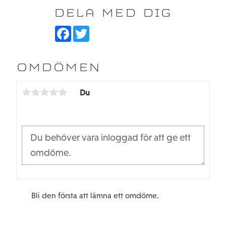
DELA MED DIG
F
T
a
w
c
i
e
t
b
t
OMDÖMEN
o
e
o
r
k
Du
Bli den första att lämna ett omdöme.