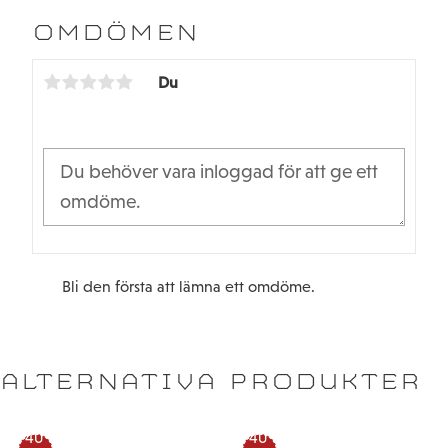
e
t
b
t
OMDÖMEN
o
e
o
r
k
Du
Bli den första att lämna ett omdöme.
ALTERNATIVA PRODUKTER
40
40