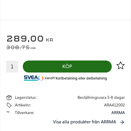
NEDSATT PRIS:
289,00
KR
ORDINARIE PRIS:
308,75
KR
Lägg til
KÖP
Kortbetalning eller delbetalning
Lagerstatus
Beställningsvara 5-8 dagar
Artikelnr
ARA412002
Tillverkare
ARRMA
Visa alla produkter från ARRMA