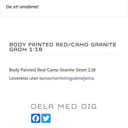
Ge ett omdöme!
BODY PAINTED RED/CAMO GRANITE
GROM 1:18
Body Painted Red/Camo Granite Grom 1:18
Levereras utan
karossmonteringsdetaljerna
DELA MED DIG
F
T
a
w
c
i