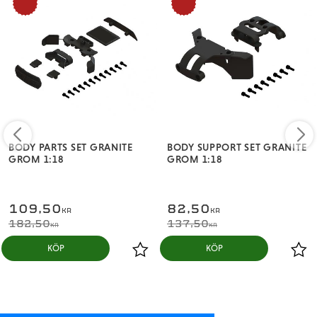
%
%
BODY PARTS SET GRANITE
BODY SUPPORT SET GRANITE
GROM 1:18
GROM 1:18
109,50
82,50
KR
KR
182,50
137,50
KR
KR
KÖP
KÖP