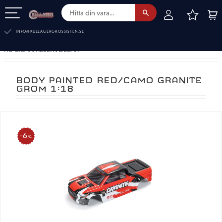
FAVOR
KUN
Meny
INFO@KULLAGERGROSSISTEN.SE
RC-BILAR. RESERVDELAR
BODY PAINTED RED/CAMO GRANITE
GROM 1:18
6
%