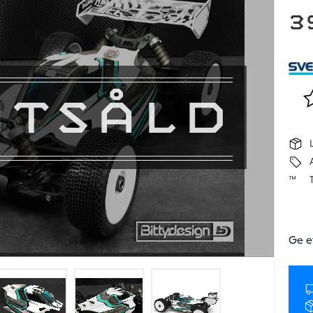
3
UTSÅLD
Lä
Ge e