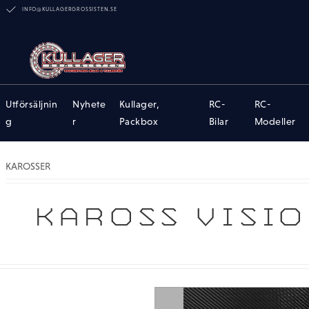
INFO@KULLAGERGROSSISTEN.SE
Utförsäljnin
Nyhete
Kullager,
RC-
RC-
g
r
Packbox
Bilar
Modeller
KAROSSER
KAROSS VISI