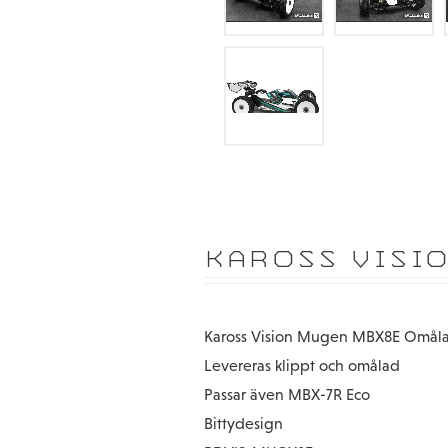
KAROSS VISI
Kaross Vision Mugen MBX8E Omål
Levereras klippt och omålad
Passar även MBX-7R Eco
Bittydesign