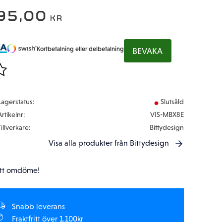
95,00
KR
Kortbetalning eller delbetalning
BEVAKA
gg till i favoriter
Lagerstatus
Slutsåld
Artikelnr
VIS-MBX8E
Tillverkare
Bittydesign
Visa alla produkter från Bittydesign
tt omdöme!
Snabb leverans
Fraktfritt över 1.100kr