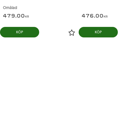
Omålad
479,00
476,00
KR
KR
KÖP
KÖP