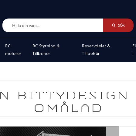
SÖK
RC-
RC Styrning &
Reservdelar &
E
motorer
Tillbehör
Tillbehör
t
ON BITTYDESIGN
OMÅLAD