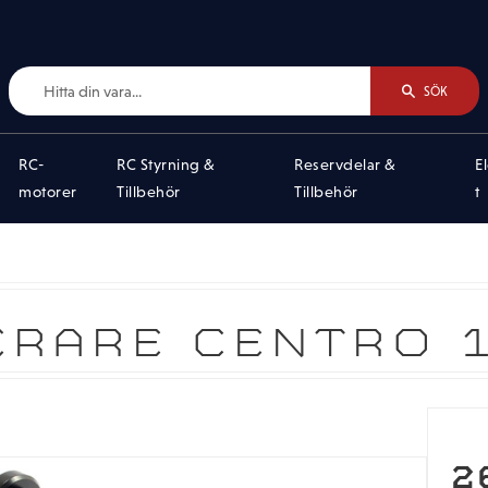
SÖK
RC-
RC Styrning &
Reservdelar &
E
motorer
Tillbehör
Tillbehör
t
ERARE CENTRO 1
2