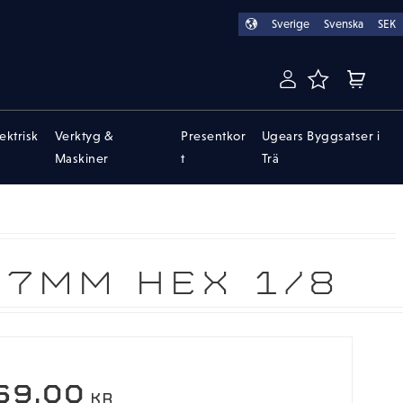
Sverige
Svenska
SEK
FAVORITER
KUNDVA
lektrisk
Verktyg &
Presentkor
Ugears Byggsatser i
Maskiner
t
Trä
7MM HEX 1/8
69,00
KR