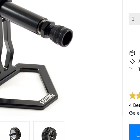
4 Be
Ge e