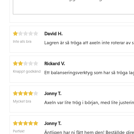
David H.
Inte alls bra
Lagren är så tröga att axeln inte roterar av si
Rickard V.
Knappt godkänd
Ett balanseringsverktyg som har så tröga lag
Jonny T.
Mycket bra
Axeln var lite trög i början, med lite juste
Jonny T.
Perfekt
Äntligen har ni fått hem den! Beställde direk