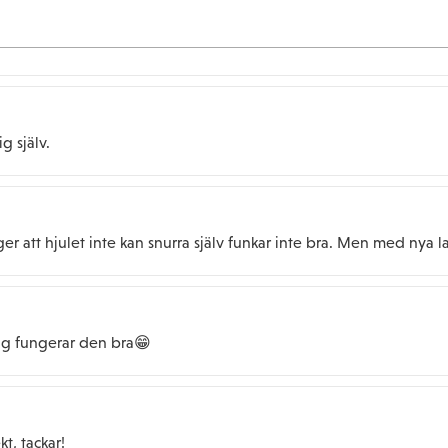
g själv.
er att hjulet inte kan snurra själv funkar inte bra. Men med nya l
ring fungerar den bra😁
t, tackar!