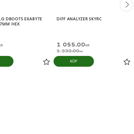
LG DBOOTS EXABYTE
DIFF ANALYZER SKYRC
17MM HEX
1 055,00
KR
KR
1 330,00
KR
KÖP