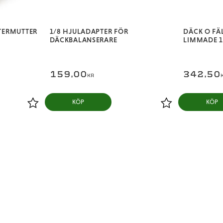
TERMUTTER
1/8 HJULADAPTER FÖR
DÄCK O FÄ
DÄCKBALANSERARE
LIMMADE 
159,00
342,50
KR
KÖP
KÖP