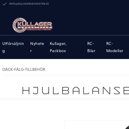
INFO@KULLAGERGROSSISTEN.SE
Utförsäljnin
Nyhete
Kullager,
RC-
RC-
g
r
Packbox
Bilar
Modeller
DÄCK-FÄLG-TILLBEHÖR
HJULBALANS