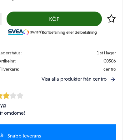
Lägg till i favor
KÖP
Kortbetalning eller delbetalning
Lagerstatus
1 st i lager
Artikelnr
C0506
Tillverkare
centro
Visa alla produkter från centro
tyg
tt omdöme!
Snabb leverans