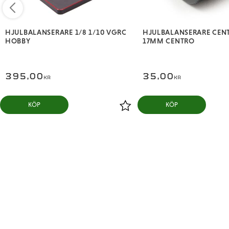
HJULBALANSERARE 1/8 1/10 VGRC
HJULBALANSERARE CEN
HOBBY
17MM CENTRO
395,00
35,00
KR
KR
KÖP
KÖP