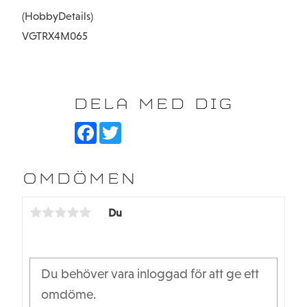
(HobbyDetails)
VGTRX4M065
DELA MED DIG
F
T
a
w
c
i
e
t
b
t
OMDÖMEN
o
e
o
r
k
Du