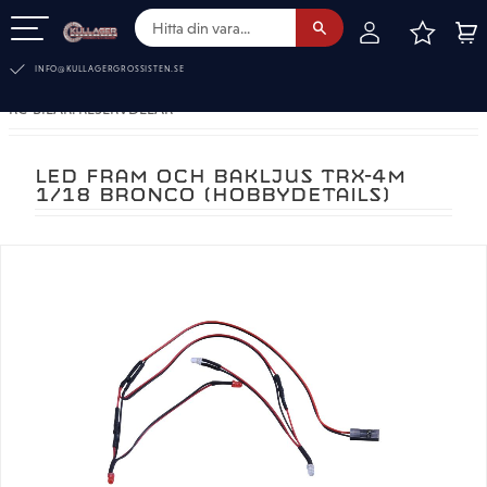
FAVOR
KUN
Meny
INFO@KULLAGERGROSSISTEN.SE
RC-BILAR. RESERVDELAR
LED FRAM OCH BAKLJUS TRX-4M
1/18 BRONCO (HOBBYDETAILS)