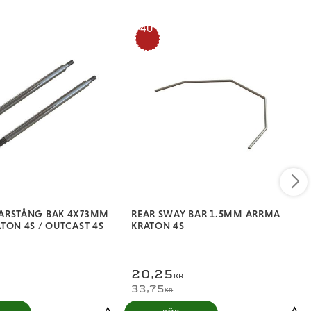
40
%
ARSTÅNG BAK 4X73MM
REAR SWAY BAR 1.5MM ARRMA
TON 4S / OUTCAST 4S
KRATON 4S
20,25
KR
33,75
KR