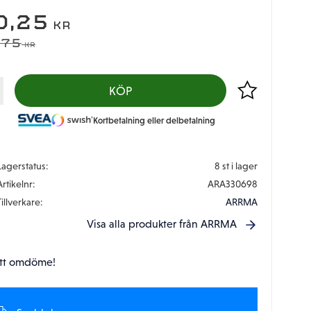
EDSATT PRIS:
0,25
KR
DINARIE PRIS:
,75
KR
Lägg till i favor
KÖP
Kortbetalning eller delbetalning
Lagerstatus
8 st i lager
Artikelnr
ARA330698
Tillverkare
ARRMA
Visa alla produkter från ARRMA
tt omdöme!