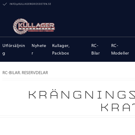
INFO@KULLAGERGROSSISTEN.SE
Utförsäljnin
Nyhete
Kullager,
RC-
RC-
g
r
Packbox
Bilar
Modeller
RC-BILAR. RESERVDELAR
KRÄNGNINGS
KRA