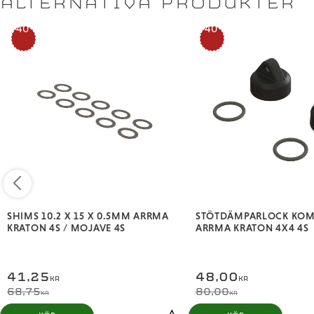
ALTERNATIVA PRODUKTER
40
40
%
%
SHIMS 10.2 X 15 X 0.5MM ARRMA
STÖTDÄMPARLOCK KOM
KRATON 4S / MOJAVE 4S
ARRMA KRATON 4X4 4S
41,25
48,00
KR
KR
68,75
80,00
KR
KR