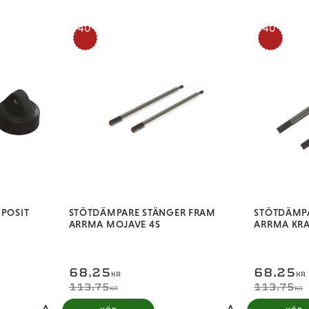
40
40
%
%
POSIT
STÖTDÄMPARE STÄNGER FRAM
STÖTDÄMP
ARRMA MOJAVE 4S
ARRMA KRA
68,25
68,25
KR
KR
113,75
113,75
KR
KR