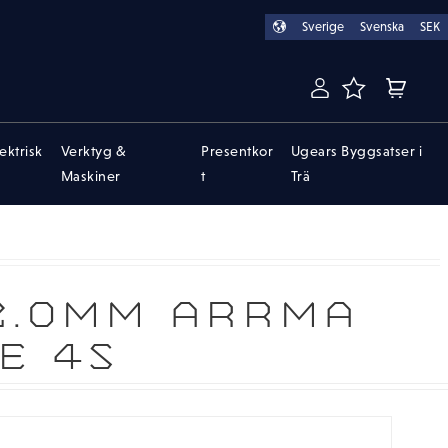
Sverige
Svenska
SEK
FAVORITER
KUNDVA
lektrisk
Verktyg &
Presentkor
Ugears Byggsatser i
Maskiner
t
Trä
2.0MM ARRMA
E 4S